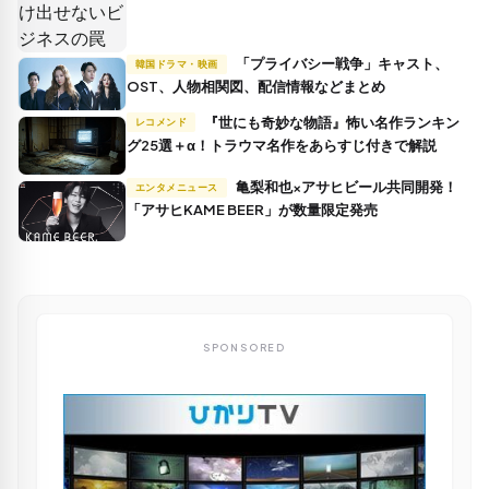
「プライバシー戦争」キャスト、
韓国ドラマ・映画
OST、人物相関図、配信情報などまとめ
『世にも奇妙な物語』怖い名作ランキン
レコメンド
グ25選＋α！トラウマ名作をあらすじ付きで解説
亀梨和也×アサヒビール共同開発！
エンタメニュース
「アサヒKAME BEER」が数量限定発売
SPONSORED