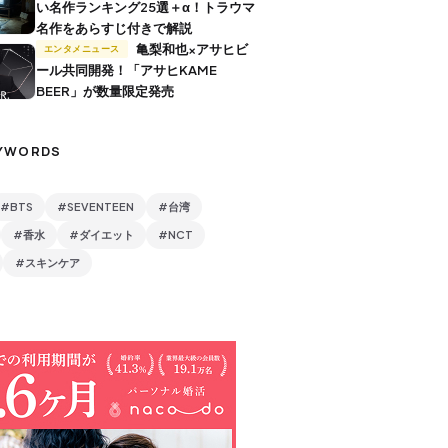
い名作ランキング25選＋α！トラウマ
名作をあらすじ付きで解説
亀梨和也×アサヒビ
エンタメニュース
ール共同開発！「アサヒKAME
BEER」が数量限定発売
YWORDS
#BTS
#SEVENTEEN
#台湾
#香水
#ダイエット
#NCT
#スキンケア