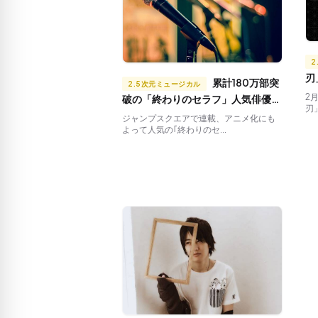
2
刃
累計180万部突
2.5次元ミュージカル
め
2
破の「終わりのセラフ」人気俳優に
刃
も
よってミュージカル化！！
ジャンプスクエアで連載、アニメ化にも
よって人気の｢終わりのセ...