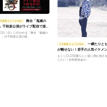
舞台「鬼滅の
.5次元ミュージカル
」千秋楽公演がライブ配信で楽し
る！豪華プレゼントキャンペーン
月2日（日）に行われる「舞台「鬼滅の
」」の千秋楽公演の様...
実施
一瞬たりとも目
2.5次元ミュージカル
が離せない！若手の人気イケメ
ュージカル俳優4選
もくじCLOSE愛らしい姿に潜む強さ
じたい！矢田悠祐あの...