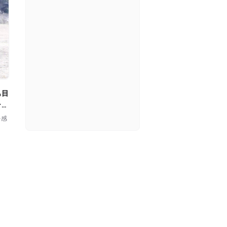
ンミ
を感