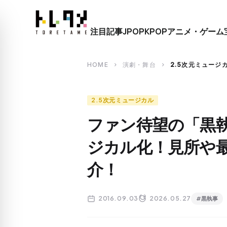
close
注目記事
JPOP
KPOP
アニメ・ゲーム
search
HOME
演劇・舞台
2.5次元ミュージ
chevron_right
chevron_right
2.5次元ミュージカル
ファン待望の「黒
ジカル化！見所や
介！
2016.09.03
2026.05.27
#黒執事