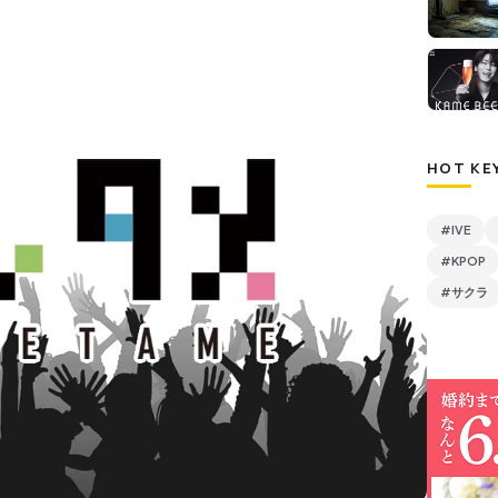
HOT KE
#IVE
#KPOP
#サクラ