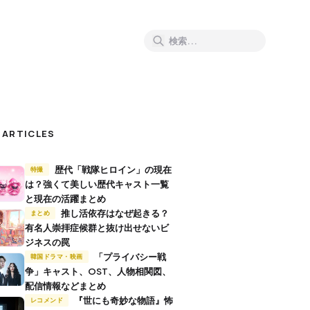
 ARTICLES
歴代「戦隊ヒロイン」の現在
特撮
は？強くて美しい歴代キャスト一覧
と現在の活躍まとめ
推し活依存はなぜ起きる？
まとめ
有名人崇拝症候群と抜け出せないビ
ジネスの罠
「プライバシー戦
韓国ドラマ・映画
争」キャスト、OST、人物相関図、
配信情報などまとめ
『世にも奇妙な物語』怖
レコメンド