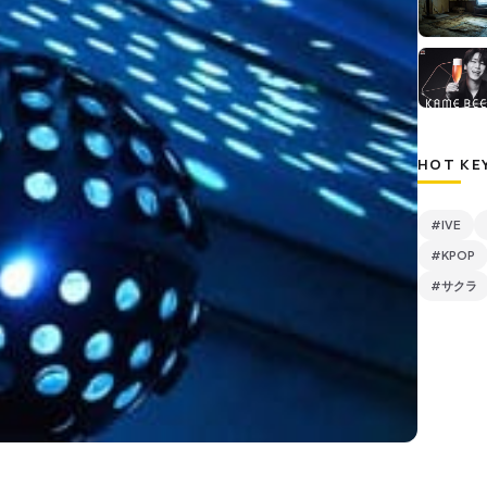
HOT KE
#IVE
#KPOP
#サクラ