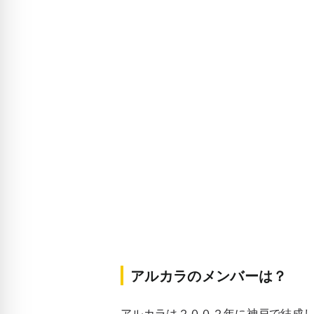
アルカラのメンバーは？
アルカラは
２００２年に神戸
で結成