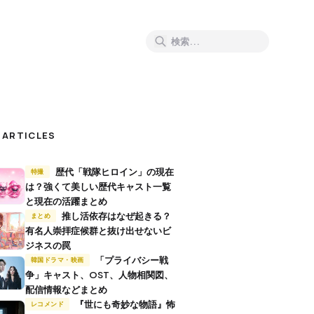
 ARTICLES
歴代「戦隊ヒロイン」の現在
特撮
は？強くて美しい歴代キャスト一覧
と現在の活躍まとめ
推し活依存はなぜ起きる？
まとめ
有名人崇拝症候群と抜け出せないビ
ジネスの罠
「プライバシー戦
韓国ドラマ・映画
争」キャスト、OST、人物相関図、
配信情報などまとめ
『世にも奇妙な物語』怖
レコメンド