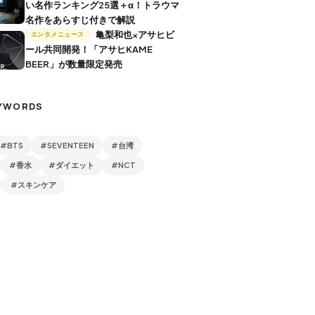
い名作ランキング25選＋α！トラウマ
名作をあらすじ付きで解説
亀梨和也×アサヒビ
エンタメニュース
ール共同開発！「アサヒKAME
BEER」が数量限定発売
YWORDS
#BTS
#SEVENTEEN
#台湾
#香水
#ダイエット
#NCT
#スキンケア