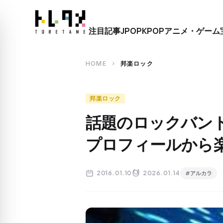
close
注目記事
JPOP
KPOP
アニメ・ゲーム
search
HOME
邦楽ロック
chevron_right
邦楽ロック
話題のロックバン
プロフィールから
2016.01.10
2026.01.14
#アルカラ