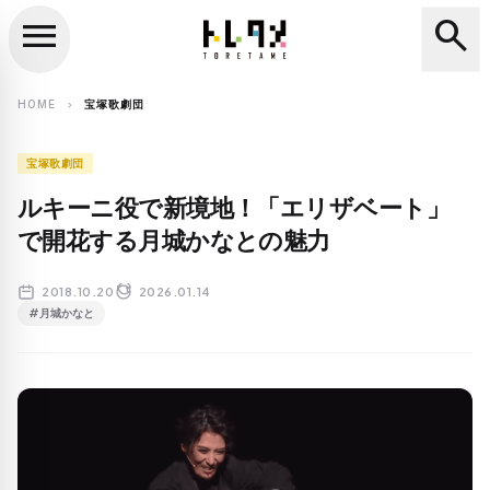
menu
search
close
search
HOME
宝塚歌劇団
chevron_right
宝塚歌劇団
ルキーニ役で新境地！「エリザベート」
で開花する月城かなとの魅力
2018.10.20
2026.01.14
#月城かなと