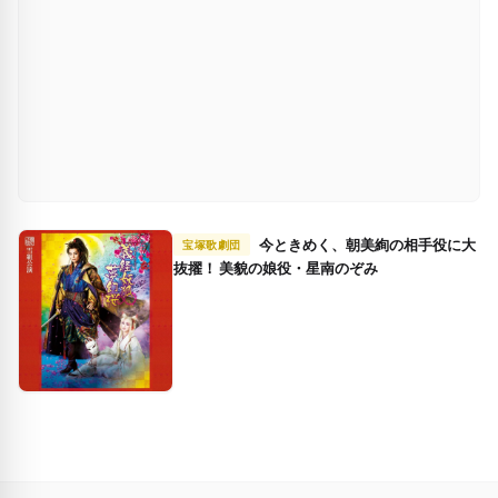
今ときめく、朝美絢の相手役に大
宝塚歌劇団
抜擢！ 美貌の娘役・星南のぞみ