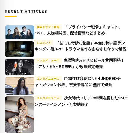
RECENT ARTICLES
「プライバシー戦争」キャスト、
韓国ドラマ・映画
OST、人物相関図、配信情報などまとめ
『世にも奇妙な物語』本当に怖い話ラン
レコメンド
キング25選＋α！トラウマ名作をあらすじ付きで解説
亀梨和也×アサヒビール共同開発！
エンタメニュース
「アサヒKAME BEER」が数量限定発売
巨額詐欺容疑 ONE HUNDREDチ
エンタメニュース
ャ・ガウォン代表、被疑者尋問に 無言で退廷
少女時代ユリ、19年間在籍したSMエ
エンタメニュース
ンターテインメントと契約終了