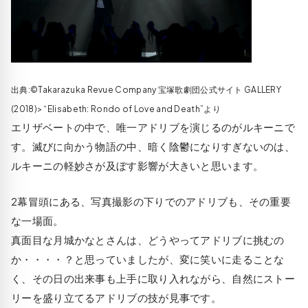
出典:©Takarazuka Revue Company 宝塚歌劇団公式サイト GALLERY
(2018)> “Elisabeth: Rondo of Love and Death”より
エリザベートの中で、唯一アドリブを演じるのがルキーニで
す。滅びに向かう物語の中、暗く陰鬱になりすぎないのは、
ルキーニの軽妙さが及ぼす影響が大きいと思います。
2幕冒頭にある、写真撮影の下りでのアドリブも、その重要
な一場面。
真面目な月城かなとさんは、どうやってアドリブに挑むの
か・・・・？と思っていましたが、変に笑いに走ることな
く、その日の出来事も上手に取り入れながら、自然にストー
リーを盛り立てるアドリブの技が見事です。