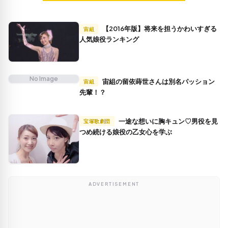
【2016年版】将来を担うかわいすぎる
宙組
人気娘役ランキング
No Image
宙組の留依蒔世さんは別名パッション
宙組
先輩！？
一途な想いに胸キュン♡男役を見
宝塚歌劇団
つめ続ける娘役の乙女心を学ぶ
ADVERTISEMENT