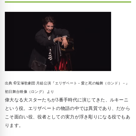
出典:©宝塚歌劇団 月組公演『エリザベート－愛と死の輪舞（ロンド）－』
初日舞台映像（ロング） より
偉大なる大スターたちが3番手時代に演じてきた、ルキーニ
という役。エリザベートの物語の中では異質であり、だから
こそ面白い役、役者としての実力が浮き彫りになる役でもあ
ります。