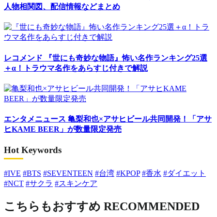
人物相関図、配信情報などまとめ
レコメンド
『世にも奇妙な物語』怖い名作ランキング25選
＋α！トラウマ名作をあらすじ付きで解説
エンタメニュース
亀梨和也×アサヒビール共同開発！「アサ
ヒKAME BEER」が数量限定発売
Hot Keywords
#IVE
#BTS
#SEVENTEEN
#台湾
#KPOP
#香水
#ダイエット
#NCT
#サクラ
#スキンケア
こちらもおすすめ
RECOMMENDED