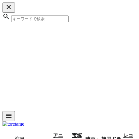
close
search
menu
アニ
宝塚
レコ
注目
映画・
韓国ドラ