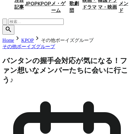
メ・ゲ
歌劇
メン
JPOP
KPOP
記事
ドラマ
マ・映画
ーム
団
ド
search
chevron_right
chevron_right
Home
KPOP
その他ボーイズグループ
その他ボーイズグループ
バンタンの握手会対応が気になる！フ
ァン想いなメンバーたちに会いに行こ
う♪