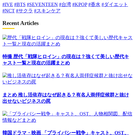
#IVE
#BTS
#SEVENTEEN
#台湾
#KPOP
#香水
#ダイエット
#NCT
#サクラ
#スキンケア
Recent Articles
特撮
歴代「戦隊ヒロイン」の現在は？強くて美しい歴代キ
ャスト一覧と現在の活躍まとめ
まとめ
推し活依存はなぜ起きる？有名人崇拝症候群と抜け
出せないビジネスの罠
韓国ドラマ・映画
「プライバシー戦争」キャスト、OST、