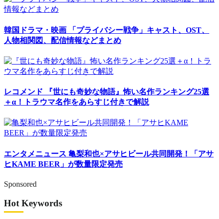
韓国ドラマ・映画
「プライバシー戦争」キャスト、OST、
人物相関図、配信情報などまとめ
レコメンド
『世にも奇妙な物語』怖い名作ランキング25選
＋α！トラウマ名作をあらすじ付きで解説
エンタメニュース
亀梨和也×アサヒビール共同開発！「アサ
ヒKAME BEER」が数量限定発売
Sponsored
Hot Keywords