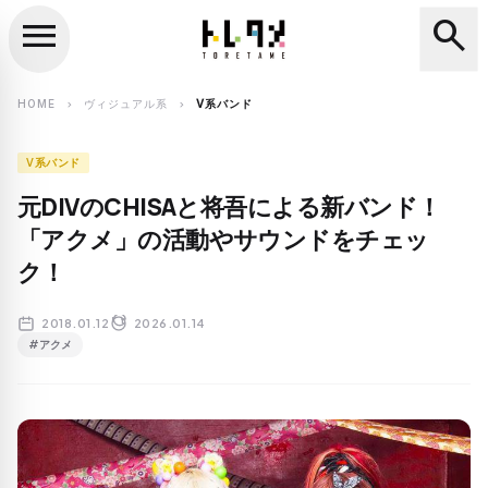
menu
search
close
search
HOME
ヴィジュアル系
V系バンド
chevron_right
chevron_right
V系バンド
元DIVのCHISAと将吾による新バンド！
「アクメ」の活動やサウンドをチェッ
ク！
2018.01.12
2026.01.14
#アクメ