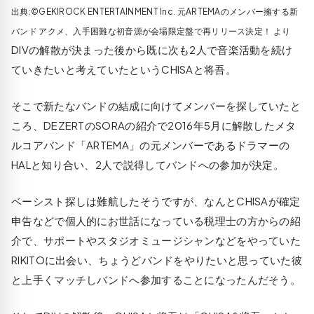
出典:©GEKIROCK ENTERTAINMENT Inc. 元ARTEMAのメンバー擁する新
バンド アクメ、入手困難な初音源が会場限定盤で再リリース決定！ より
DIVの解散が決まった後から既に次も2人で音楽活動を続け
ていきたいと考えていたというCHISAと将吾。
そこで新たなバンドの結成に向けてメンバーを探していたと
ころ、DEZERTのSORAの紹介で2016年5月に解散したメタ
ルコアバンド「ARTEMA」の元メンバーであるドラマーの
HALと知り合い、2人で説得してバンドへの参加が決定。
ベーシスト探しは難航したそうですが、なんとCHISAが確定
申告などで個人的にお世話になっている税理士の方からの紹
介で、サポートやスタジオミュージシャンなどをやっていた
RIKITOに出会い、ちょうどバンドをやりたいと思っていた彼
と上手くマッチしバンドへ参加することになったんだそう。