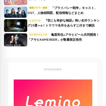
「プライバシー戦争」キャスト、
韓国ドラマ・映画
OST、人物相関図、配信情報などまとめ
『世にも奇妙な物語』怖い名作ランキン
レコメンド
グ25選＋α！トラウマ名作をあらすじ付きで解説
亀梨和也×アサヒビール共同開発！
エンタメニュース
「アサヒKAME BEER」が数量限定発売
SPONSORED