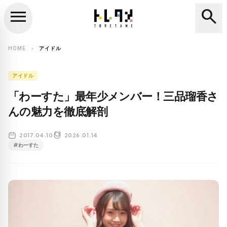
menu
search
close
search
HOME
アイドル
chevron_right
アイドル
「わーすた」最年少メンバー！三品瑠香さ
んの魅力を徹底解剖
2017.04.10
2026.01.14
#わーすた