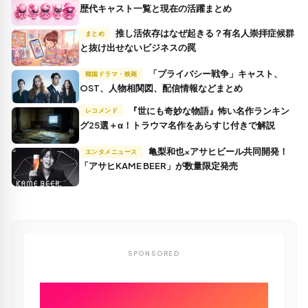
歴代キャスト一覧と現在の活躍まとめ
推し活依存はなぜ起きる？有名人崇拝症候群
まとめ
と抜け出せないビジネスの罠
「プライバシー戦争」キャスト、
韓国ドラマ・映画
OST、人物相関図、配信情報などまとめ
『世にも奇妙な物語』怖い名作ランキン
レコメンド
グ25選＋α！トラウマ名作をあらすじ付きで解説
亀梨和也×アサヒビール共同開発！
エンタメニュース
「アサヒKAME BEER」が数量限定発売
SPONSORED