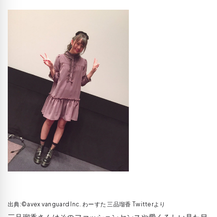
出典:©avex vanguard Inc. わーすた 三品瑠香 Twitterより
三品瑠香さんはそのファッションセンスや愛くるしい見た目