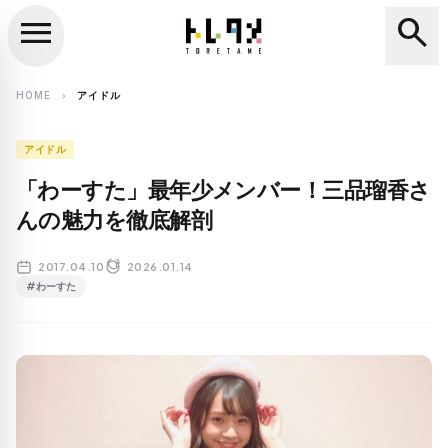
menu
search
close
search
HOME
アイドル
chevron_right
アイドル
「わーすた」最年少メンバー！三品瑠香さ
んの魅力を徹底解剖
2017.04.10
2026.01.14
#わーすた