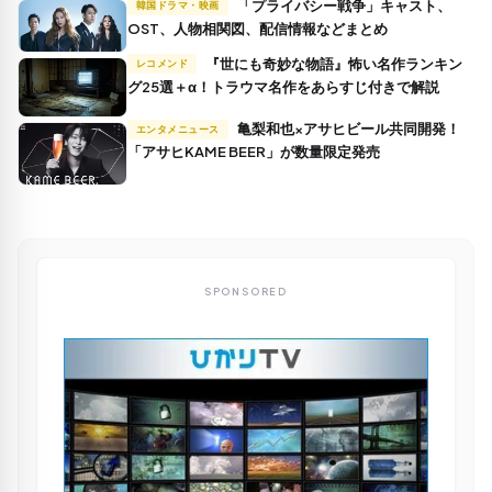
「プライバシー戦争」キャスト、
韓国ドラマ・映画
OST、人物相関図、配信情報などまとめ
『世にも奇妙な物語』怖い名作ランキン
レコメンド
グ25選＋α！トラウマ名作をあらすじ付きで解説
亀梨和也×アサヒビール共同開発！
エンタメニュース
「アサヒKAME BEER」が数量限定発売
SPONSORED