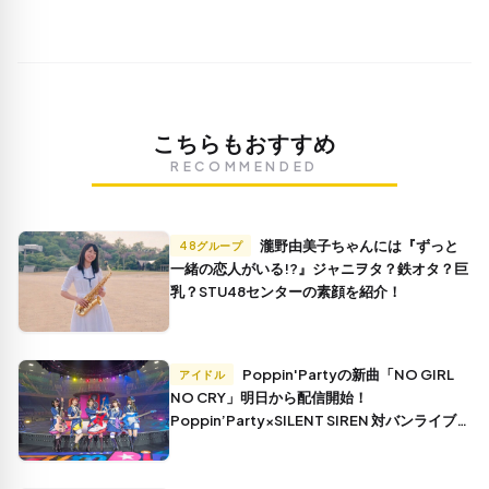
こちらもおすすめ
RECOMMENDED
瀧野由美子ちゃんには『ずっと
48グループ
一緒の恋人がいる!?』ジャニヲタ？鉄オタ？巨
乳？STU48センターの素顔を紹介！
Poppin'Partyの新曲「NO GIRL
アイドル
NO CRY」明日から配信開始！
Poppin’Party×SILENT SIREN 対バンライブ
「NO GIRL NO CRY」情報も解禁！