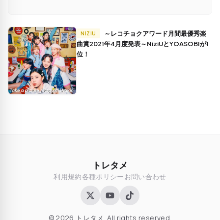
～レコチョクアワード月間最優秀楽
NIZIU
曲賞2021年4月度発表～NiziUとYOASOBIが1
位！
トレタメ
利用規約
各種ポリシー
お問い合わせ
© 2026 トレタメ. All rights reserved.