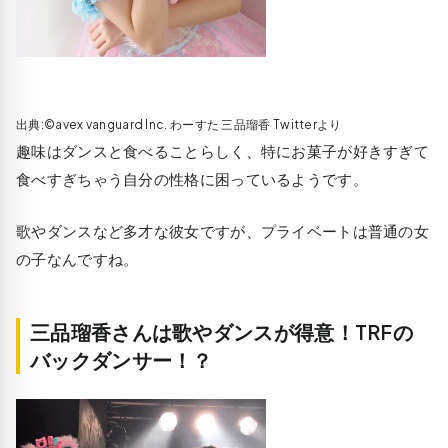
出典:©avex vanguard Inc. わーすた 三品瑠香 Twitterより
趣味はダンスと食べることらしく、特にお菓子が好きすぎて
食べすぎちゃう自分の性格に困っているようです。
歌やダンスなど多才な彼女ですが、プライベートは普通の女
の子なんですね。
三品瑠香さんは歌やダンスが得意！TRFの
バックダンサー！？