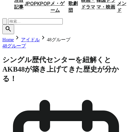
メ・ゲ
歌劇
メン
JPOP
KPOP
記事
ドラマ
マ・映画
ーム
団
ド
search
chevron_right
chevron_right
Home
アイドル
48グループ
48グループ
シングル歴代センターを紐解くと
AKB48が築き上げてきた歴史が分か
る！