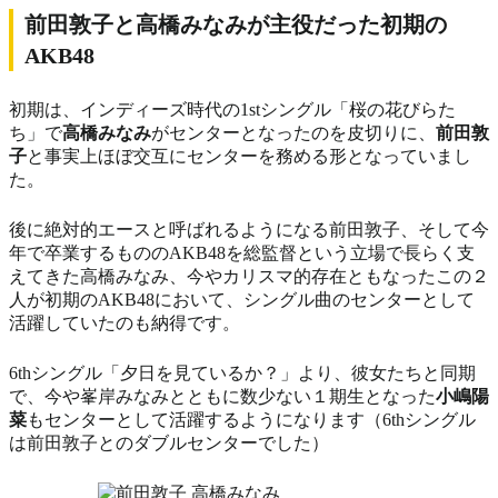
前田敦子と高橋みなみが主役だった初期の
AKB48
初期は、インディーズ時代の1stシングル「桜の花びらた
ち」で
高橋みなみ
がセンターとなったのを皮切りに、
前田敦
子
と事実上ほぼ交互にセンターを務める形となっていまし
た。
後に絶対的エースと呼ばれるようになる前田敦子、そして今
年で卒業するもののAKB48を総監督という立場で長らく支
えてきた高橋みなみ、今やカリスマ的存在ともなったこの２
人が初期のAKB48において、シングル曲のセンターとして
活躍していたのも納得です。
6thシングル「夕日を見ているか？」より、彼女たちと同期
で、今や峯岸みなみとともに数少ない１期生となった
小嶋陽
菜
もセンターとして活躍するようになります（6thシングル
は前田敦子とのダブルセンターでした）