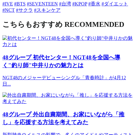
#IVE
#BTS
#SEVENTEEN
#台湾
#KPOP
#香水
#ダイエット
#NCT
#サクラ
#スキンケア
こちらもおすすめ
RECOMMENDED
48グループ
初代センター！NGT48を全国へ導
く"釣り師"中井りかの魅力とは
NGT48のメジャーデビューシングル「青春時計」が4月12
日...
48グループ
外出自粛期間、お家にいながら「推
し」を応援する方法を考えてみた
新型肺炎ウイルスの影響で、多くのアイドルやアーティスト