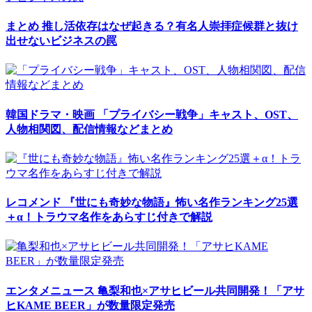
まとめ
推し活依存はなぜ起きる？有名人崇拝症候群と抜け
出せないビジネスの罠
韓国ドラマ・映画
「プライバシー戦争」キャスト、OST、
人物相関図、配信情報などまとめ
レコメンド
『世にも奇妙な物語』怖い名作ランキング25選
＋α！トラウマ名作をあらすじ付きで解説
エンタメニュース
亀梨和也×アサヒビール共同開発！「アサ
ヒKAME BEER」が数量限定発売