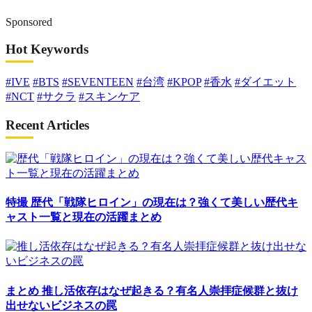
Sponsored
Hot Keywords
#IVE
#BTS
#SEVENTEEN
#台湾
#KPOP
#香水
#ダイエット
#NCT
#サクラ
#スキンケア
Recent Articles
特撮
歴代「戦隊ヒロイン」の現在は？強くて美しい歴代キ
ャスト一覧と現在の活躍まとめ
まとめ
推し活依存はなぜ起きる？有名人崇拝症候群と抜け
出せないビジネスの罠