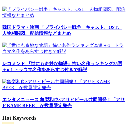
韓国ドラマ・映画
「プライバシー戦争」キャスト、OST、
人物相関図、配信情報などまとめ
レコメンド
『世にも奇妙な物語』怖い名作ランキング25選
＋α！トラウマ名作をあらすじ付きで解説
エンタメニュース
亀梨和也×アサヒビール共同開発！「アサ
ヒKAME BEER」が数量限定発売
Hot Keywords