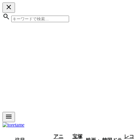
close
search
menu
アニ
宝塚
レコ
注目
映画・
韓国ドラ