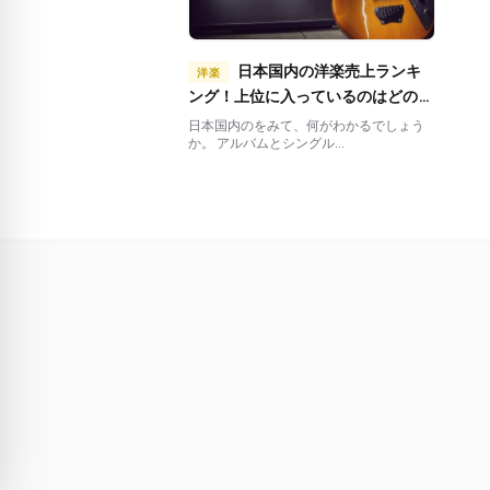
日本国内の洋楽売上ランキ
洋楽
ング！上位に入っているのはどのア
ーティスト？
日本国内のをみて、何がわかるでしょう
か。 アルバムとシングル...