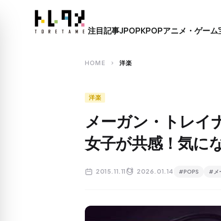
close
注目記事
JPOP
KPOP
アニメ・ゲーム
search
HOME
洋楽
chevron_right
洋楽
メーガン・トレイ
女子が共感！気に
2015.11.11
2026.01.14
#POPS
#メ