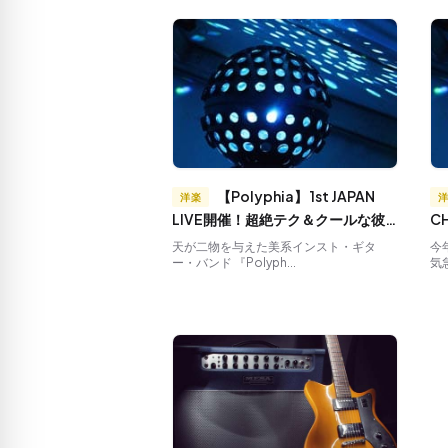
【Polyphia】 1st JAPAN
洋楽
LIVE開催！超絶テク＆クールな彼
C
らにこれから大注目しておくべ
ー
天が二物を与えた美系インスト・ギタ
今
ー・バンド 『Polyph...
気
き！？