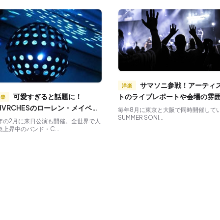
サマソニ参戦！アーティス
洋楽
可愛すぎると話題に！
トのライブレポートや会場の雰
洋楽
HVRCHESのローレン・メイベリ
など！
毎年8月に東京と大阪で同時開催して
SUMMER SONI...
に注目！
年の2月に来日公演も開催。全世界で人
急上昇中のバンド・C...