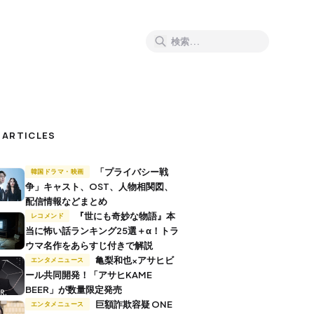
 ARTICLES
「プライバシー戦
韓国ドラマ・映画
争」キャスト、OST、人物相関図、
配信情報などまとめ
『世にも奇妙な物語』本
レコメンド
当に怖い話ランキング25選＋α！トラ
ウマ名作をあらすじ付きで解説
亀梨和也×アサヒビ
エンタメニュース
ール共同開発！「アサヒKAME
BEER」が数量限定発売
巨額詐欺容疑 ONE
エンタメニュース