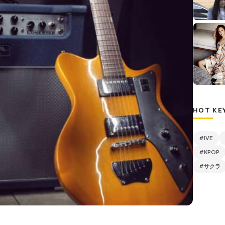
HOT KE
#IVE
#KPOP
#サクラ