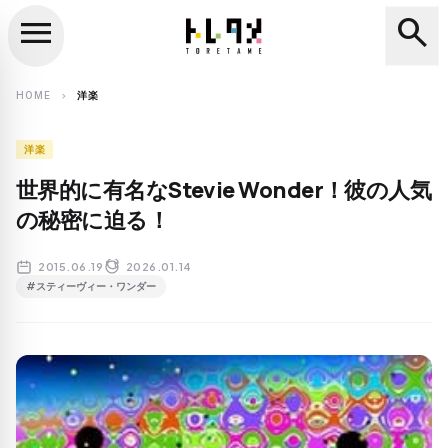
menu
search
close
search
HOME
洋楽
chevron_right
洋楽
世界的に有名なStevie Wonder！彼の人気
の秘密に迫る！
2015.06.19
2026.01.14
#スティーヴィー・ワンダー