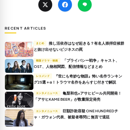
RECENT ARTICLES
推し活依存はなぜ起きる？有名人崇拝症候群
まとめ
と抜け出せないビジネスの罠
「プライバシー戦争」キャスト、
韓国ドラマ・映画
OST、人物相関図、配信情報などまとめ
『世にも奇妙な物語』怖い名作ランキン
レコメンド
グ25選＋α！トラウマ名作をあらすじ付きで解説
亀梨和也×アサヒビール共同開発！
エンタメニュース
「アサヒKAME BEER」が数量限定発売
巨額詐欺容疑 ONE HUNDREDチ
エンタメニュース
ャ・ガウォン代表、被疑者尋問に 無言で退廷