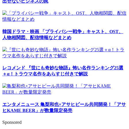
出せないビジネスの罠
韓国ドラマ・映画
「プライバシー戦争」キャスト、OST、
人物相関図、配信情報などまとめ
レコメンド
『世にも奇妙な物語』怖い名作ランキング25選
＋α！トラウマ名作をあらすじ付きで解説
エンタメニュース
亀梨和也×アサヒビール共同開発！「アサ
ヒKAME BEER」が数量限定発売
Sponsored