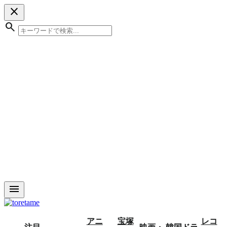
close
search
menu
アニ
宝塚
レコ
注目
映画・
韓国ドラ