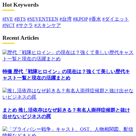
Hot Keywords
#IVE
#BTS
#SEVENTEEN
#台湾
#KPOP
#香水
#ダイエット
#NCT
#サクラ
#スキンケア
Recent Articles
特撮
歴代「戦隊ヒロイン」の現在は？強くて美しい歴代キ
ャスト一覧と現在の活躍まとめ
まとめ
推し活依存はなぜ起きる？有名人崇拝症候群と抜け
出せないビジネスの罠