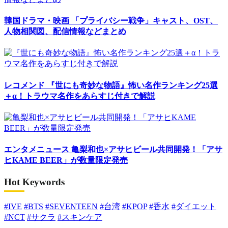
韓国ドラマ・映画
「プライバシー戦争」キャスト、OST、
人物相関図、配信情報などまとめ
レコメンド
『世にも奇妙な物語』怖い名作ランキング25選
＋α！トラウマ名作をあらすじ付きで解説
エンタメニュース
亀梨和也×アサヒビール共同開発！「アサ
ヒKAME BEER」が数量限定発売
Hot Keywords
#IVE
#BTS
#SEVENTEEN
#台湾
#KPOP
#香水
#ダイエット
#NCT
#サクラ
#スキンケア