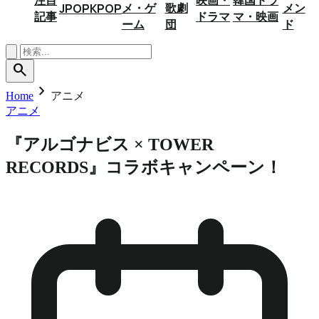
メ・ゲ
歌劇
メン
JPOP
KPOP
記事
ドラマ
マ・映画
ーム
団
ド
search
chevron_right
Home
アニメ
アニメ
『アルゴナビス × TOWER
RECORDS』コラボキャンペーン！