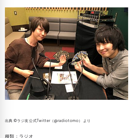
出典:©ラジ友‏ 公式Twitter（@radiotomo） より
種類：ラジオ