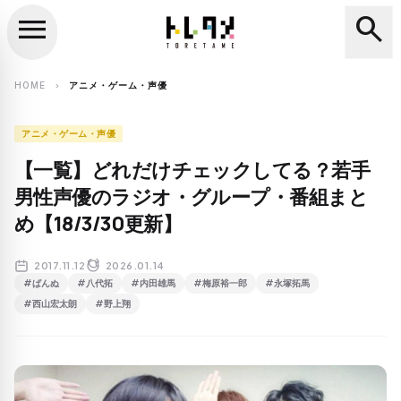
menu
search
close
search
HOME
アニメ・ゲーム・声優
chevron_right
アニメ・ゲーム・声優
【一覧】どれだけチェックしてる？若手
男性声優のラジオ・グループ・番組まと
め【18/3/30更新】
2017.11.12
2026.01.14
#ぱんぬ
#八代拓
#内田雄馬
#梅原裕一郎
#永塚拓馬
#西山宏太朗
#野上翔