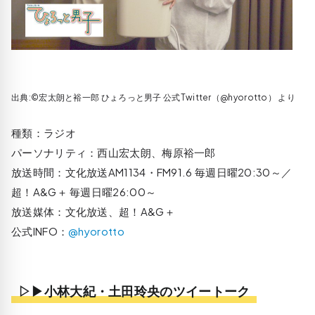
出典:©宏太朗と裕一郎 ひょろっと男子‏ 公式Twitter（@hyorotto） より
種類：ラジオ
パーソナリティ：西山宏太朗、梅原裕一郎
放送時間：文化放送AM1134・FM91.6 毎週日曜20:30～／
超！A&G＋ 毎週日曜26:00～
放送媒体：文化放送、超！A&G＋
公式INFO：
@hyorotto
▷▶小林大紀・土田玲央のツイートーク