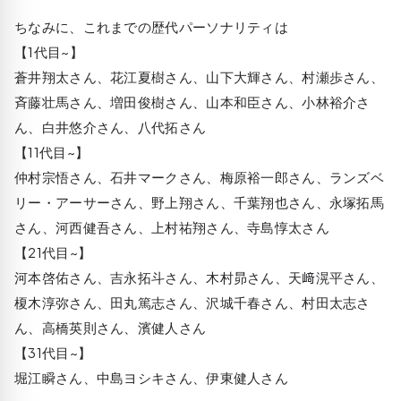
ちなみに、これまでの歴代パーソナリティは
【1代目~】
蒼井翔太さん、花江夏樹さん、山下大輝さん、村瀬歩さん、
斉藤壮馬さん、増田俊樹さん、山本和臣さん、小林裕介さ
ん、白井悠介さん、八代拓さん
【11代目~】
仲村宗悟さん、石井マークさん、梅原裕一郎さん、ランズベ
リー・アーサーさん、野上翔さん、千葉翔也さん、永塚拓馬
さん、河西健吾さん、上村祐翔さん、寺島惇太さん
【21代目~】
河本啓佑さん、吉永拓斗さん、木村昴さん、天﨑滉平さん、
榎木淳弥さん、田丸篤志さん、沢城千春さん、村田太志さ
ん、高橋英則さん、濱健人さん
【31代目~】
堀江瞬さん、中島ヨシキさん、伊東健人さん