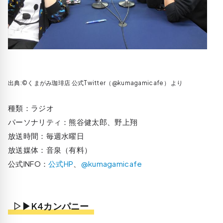
出典:©くまがみ珈琲店‏ 公式Twitter（@kumagamicafe） より
種類：ラジオ
パーソナリティ：熊谷健太郎、野上翔
放送時間：毎週水曜日
放送媒体：音泉（有料）
公式INFO：
公式HP
、
@kumagamicafe
▷▶K4カンパニー