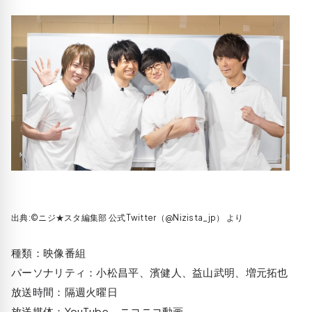
出典:©ニジ★スタ編集部‏ 公式Twitter（@Nizista_jp） より
種類：映像番組
パーソナリティ：小松昌平、濱健人、益山武明、増元拓也
放送時間：隔週火曜日
放送媒体：YouTube、ニコニコ動画