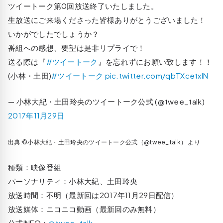
ツイートーク第0回放送終了いたしました。
生放送にご来場くださった皆様ありがとうございました！
いかがでしたでしょうか？
番組への感想、要望は是非リプライで！
送る際は『
#ツイートーク
』を忘れずにお願い致します！！
(小林・土田)
#ツイートーク
pic.twitter.com/qbTXcetxIN
— 小林大紀・土田玲央のツイートーク公式 (@twee_talk)
2017年11月29日
出典:©小林大紀・土田玲央のツイートーク公式（@twee_talk） より
種類：映像番組
パーソナリティ：小林大紀、土田玲央
放送時間：不明（最新回は2017年11月29日配信）
放送媒体：ニコニコ動画（最新回のみ無料）
公式INFO：
@twee_talk