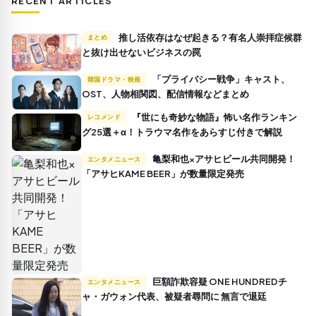
RECENT ARTICLES
推し活依存はなぜ起きる？有名人崇拝症候群
まとめ
と抜け出せないビジネスの罠
「プライバシー戦争」キャスト、
韓国ドラマ・映画
OST、人物相関図、配信情報などまとめ
『世にも奇妙な物語』怖い名作ランキン
レコメンド
グ25選＋α！トラウマ名作をあらすじ付きで解説
亀梨和也×アサヒビール共同開発！
エンタメニュース
「アサヒKAME BEER」が数量限定発売
巨額詐欺容疑 ONE HUNDREDチ
エンタメニュース
ャ・ガウォン代表、被疑者尋問に 無言で退廷