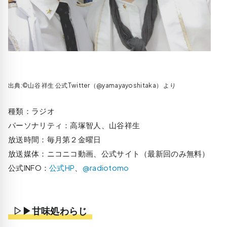
出典:©山谷 祥生‏ 公式Twitter（@yamayayoshitaka） より
種類：ラジオ
パーソナリティ：高塚智人、山谷祥生
放送時間：毎月第２金曜日
放送媒体：ニコニコ動画、公式サイト（最新回のみ無料）
公式INFO：
公式HP
、
@radiotomo
▷▶甘味処わらじ