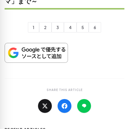
マ」まで～
1
2
3
4
5
6
SHARE THIS ARTICLE