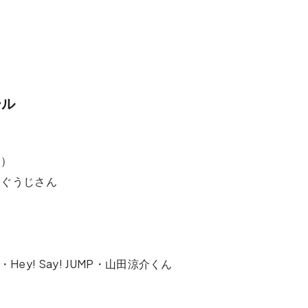
ール
た）
、ぐうじさん
ey! Say! JUMP・山田涼介くん