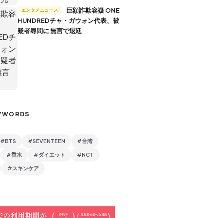
巨額詐欺容疑 ONE
エンタメニュース
HUNDREDチャ・ガウォン代表、被
疑者尋問に 無言で退廷
YWORDS
#BTS
#SEVENTEEN
#台湾
#香水
#ダイエット
#NCT
#スキンケア