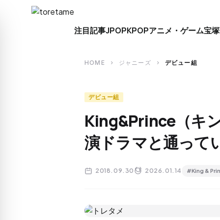
close
注目記事
JPOP
KPOP
アニメ・ゲーム
宝塚
search
HOME
ジャニーズ
デビュー組
chevron_right
chevron_right
デビュー組
King&Princ
演ドラマと通って
2018.09.30
2026.01.14
#King & Pri