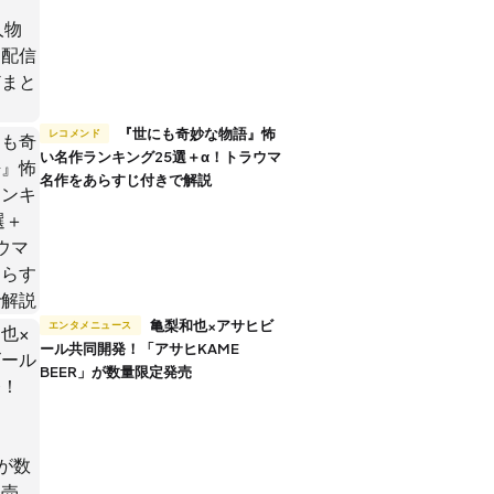
『世にも奇妙な物語』怖
レコメンド
い名作ランキング25選＋α！トラウマ
名作をあらすじ付きで解説
亀梨和也×アサヒビ
エンタメニュース
ール共同開発！「アサヒKAME
BEER」が数量限定発売