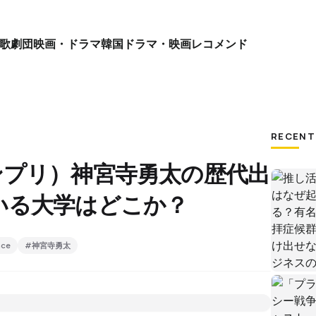
歌劇団
映画・ドラマ
韓国ドラマ・映画
レコメンド
RECENT
e（キンプリ）神宮寺勇太の歴代出
いる大学はどこか？
nce
#神宮寺勇太