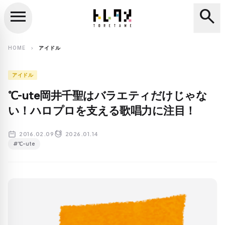
menu
search
close
search
HOME
アイドル
chevron_right
アイドル
℃-ute岡井千聖はバラエティだけじゃな
い！ハロプロを支える歌唱力に注目！
2016.02.09
2026.01.14
#℃-ute