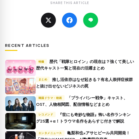
SHARE THIS ARTICLE
RECENT ARTICLES
歴代「戦隊ヒロイン」の現在は？強くて美しい
特撮
歴代キャスト一覧と現在の活躍まとめ
推し活依存はなぜ起きる？有名人崇拝症候群
まとめ
と抜け出せないビジネスの罠
「プライバシー戦争」キャスト、
韓国ドラマ・映画
OST、人物相関図、配信情報などまとめ
『世にも奇妙な物語』怖い名作ランキン
レコメンド
グ25選＋α！トラウマ名作をあらすじ付きで解説
亀梨和也×アサヒビール共同開発！
エンタメニュース