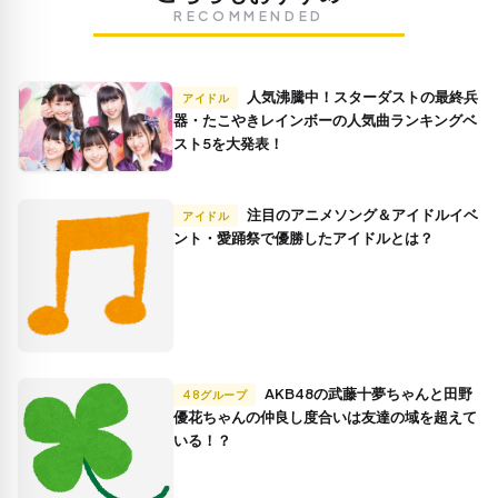
RECOMMENDED
人気沸騰中！スターダストの最終兵
アイドル
器・たこやきレインボーの人気曲ランキングベ
スト5を大発表！
注目のアニメソング＆アイドルイベ
アイドル
ント・愛踊祭で優勝したアイドルとは？
AKB48の武藤十夢ちゃんと田野
48グループ
優花ちゃんの仲良し度合いは友達の域を超えて
いる！？