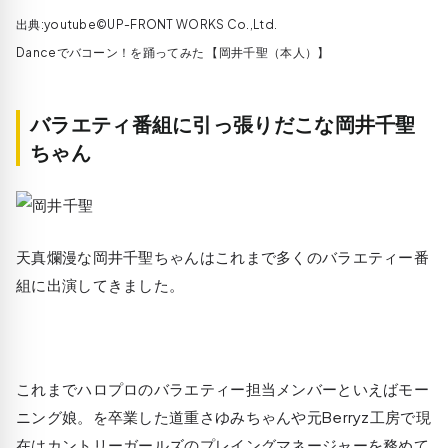
出典:youtube©UP-FRONT WORKS Co.,Ltd.
Danceでバコーン！を踊ってみた 【岡井千聖（本人）】
バラエティ番組に引っ張りだこな岡井千聖
ちゃん
天真爛漫な岡井千聖ちゃんはこれまで多くのバラエティー番
組に出演してきました。
これまでハロプロのバラエティー担当メンバーといえばモー
ニング娘。を卒業した道重さゆみちゃんや元Berryz工房で現
在はカントリーガールズのプレイングマネージャーを務めて