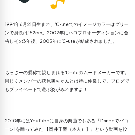
1994年6月21日生まれ、℃-uteでのイメージカラーはグリー
ンで身長は152cm。2002年にハロプロオーディションに合
格しその3年後、2005年に℃-uteが結成されました。
ちっさーの愛称で親しまれる℃-uteのムードメーカーです。
同じくメンバーの萩原舞ちゃんとは特に仲良しで、ブログで
もプライベートで遊ぶ姿がみれますよ！
2010年にはYouTubeに自身の楽曲でもある『Danceでバコ
ーン!を踊ってみた 【岡井千聖（本人）】』という動画を投