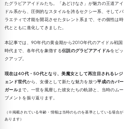
たグラビアアイドルたち。「あどけなさ」が魅力の王道アイ
ドル系から、圧倒的なスタイルを誇るセクシー系、そしてバ
ラエティで才能を開花させたタレント系まで、その個性は時
代とともに進化してきました。
本記事では、90年代の黄金期から2010年代のアイドル戦国
時代まで、各年代を象徴する
伝説のグラビアアイドル
をピッ
クアップ。
現在は40代・50代となり、美魔女として再注目されるレジ
ェンド世代
から、女優として新たな魅力を放つ
平成のカバー
ガール
まで。一世を風靡した彼女たちの軌跡と、当時のムー
ブメントを振り返ります。
（※掲載されている年齢・情報は当時のものを基準としている場合が
あります）