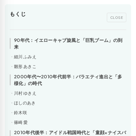
もくじ
CLOSE
90年代：イエローキャブ旋風と「巨乳ブーム」の到
来
細川 ふみえ
雛形 あきこ
2000年代〜2010年代前半：バラエティ進出と「多
様化」の時代
川村 ゆきえ
ほしのあき
鈴木咲
篠崎 愛
2010年代後半：アイドル戦国時代と「童顔×ナイスバ