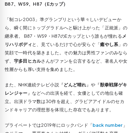
B87、W59、H87（Eカップ）
「制コレ2003」準グランプリという華々しいデビューか
ら、瞬く間にトップグラドルへと駆け上がった「正統派」の
継承者。 B87・W59・H87のEカップという誰もが憧れる
メ
リハリボディ
と、見ているだけで心が安らぐ「
癒やし系
」の
笑顔で一時代を築きました。その魅力は男性ファンのみなら
ず、
宇多田ヒカル
さんがファンを公言するなど、著名人や女
性層からも厚い支持を集めました。
また、NHK連続テレビ小説『
どんど晴れ
』や『
獣拳戦隊ゲキ
レンジャー
』などへの出演を経て、女優としての地位も確
立。出演ドラマ数は30作を超え、グラビアアイドルのセカ
ンドキャリアの理想形を体現した存在でもあります。
プライベートでは2019年にロックバンド「
back number
」