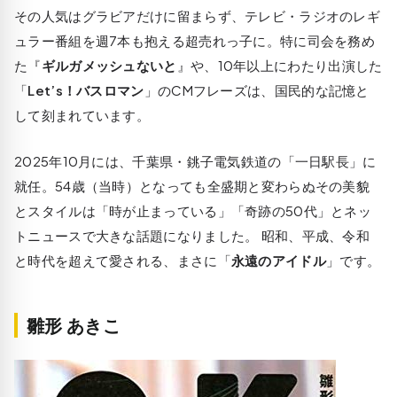
その人気はグラビアだけに留まらず、テレビ・ラジオのレギ
ュラー番組を週7本も抱える超売れっ子に。特に司会を務め
た『
ギルガメッシュないと
』や、10年以上にわたり出演した
「
Let’s！バスロマン
」のCMフレーズは、国民的な記憶と
して刻まれています。
2025年10月には、千葉県・銚子電気鉄道の「一日駅長」に
就任。54歳（当時）となっても全盛期と変わらぬその美貌
とスタイルは「時が止まっている」「奇跡の50代」とネッ
トニュースで大きな話題になりました。 昭和、平成、令和
と時代を超えて愛される、まさに「
永遠のアイドル
」です。
雛形 あきこ