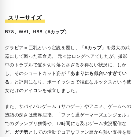
スリーサイズ
B78、W61、H88（Aカップ）
グラビア＝巨乳という定説を覆し、「
Aカップ
」を最大の武
器にして戦った革命児。 元々はロングヘアでしたが、撮影
中のトラブルで髪を切り落とさざるを得ない状況に。しか
し、そのショートカット姿が「
あまりにも似合いすぎてい
る
」と評判になり、ボーイッシュで端正なルックスという彼
女だけのアイコンを確立しました。
また、サバイバルゲーム（サバゲー）やアニメ、ゲームへの
造詣の深さは業界屈指。「ファミ通ゲーマーズエンジェル」
でのグランプリ獲得や、12時間にも及ぶゲーム実況配信な
ど、
ガチ勢
としての活動でコアなファン層から熱い支持を集