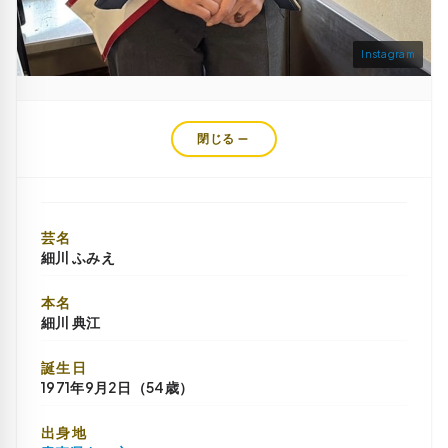
Instagram
閉じる
芸名
細川 ふみえ
本名
細川 典江
誕生日
1971年9月2日（54歳）
出身地