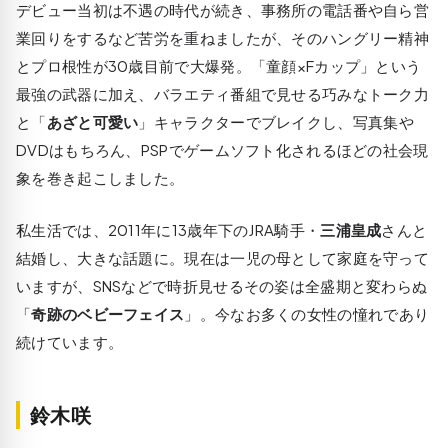
デビュー当初は不遇の時代が続き、事務所の電話番や自ら営
業回りをするなど苦労を重ねましたが、そのハングリー精神
とプロ根性が30歳目前で大爆発。「童顔×Fカップ」という
最強の武器に加え、バラエティ番組で見せる巧みなトーク力
と「
あざと可愛い
」キャラクターでブレイクし、写真集や
DVDはもちろん、PSPでゲームソフト化されるほどの社会現
象を巻き起こしました。
私生活では、2011年に13歳年下のJRA騎手・
三浦皇成
さんと
結婚し、大きな話題に。現在は一児の母として家庭を守って
いますが、SNSなどで時折見せるその姿は全盛期と変わらぬ
「
奇跡のベビーフェイス
」。今なお多くの女性の憧れであり
続けています。
鈴木咲