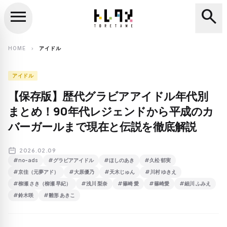
menu
search
close
search
HOME
アイドル
chevron_right
アイドル
【保存版】歴代グラビアアイドル年代別
まとめ！90年代レジェンドから平成のカ
バーガールまで現在と伝説を徹底解説
2026.02.09
#no-ads
#グラビアアイドル
#ほしのあき
#久松 郁実
#京佳（元夢アド）
#大原優乃
#天木じゅん
#川村 ゆきえ
#柳瀬 さき（柳瀬 早紀）
#浅川 梨奈
#篠崎 愛
#篠崎愛
#細川 ふみえ
#鈴木咲
#雛形 あきこ