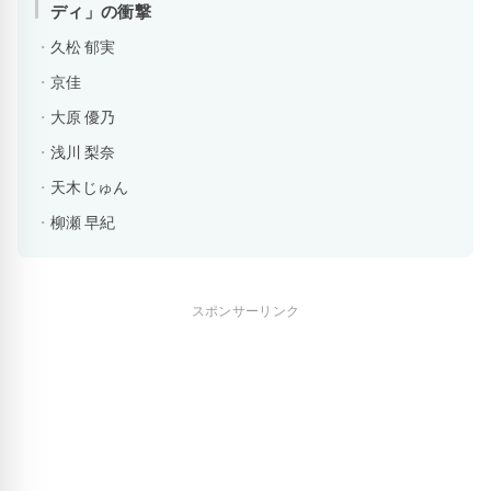
ディ」の衝撃
久松 郁実
京佳
大原 優乃
浅川 梨奈
天木じゅん
柳瀬 早紀
スポンサーリンク