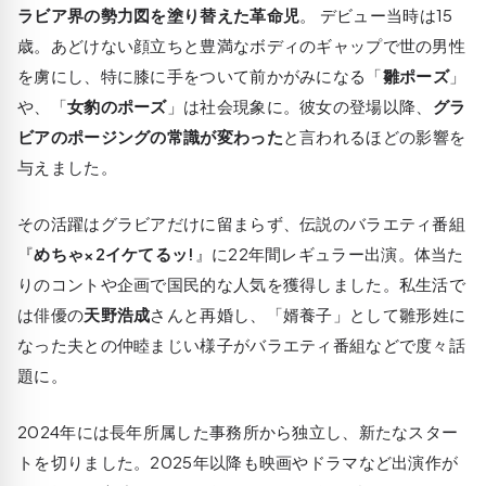
ラビア界の勢力図を塗り替えた革命児
。 デビュー当時は15
歳。あどけない顔立ちと豊満なボディのギャップで世の男性
を虜にし、特に膝に手をついて前かがみになる「
雛ポーズ
」
や、「
女豹のポーズ
」は社会現象に。彼女の登場以降、
グラ
ビアのポージングの常識が変わった
と言われるほどの影響を
与えました。
その活躍はグラビアだけに留まらず、伝説のバラエティ番組
『
めちゃ×2イケてるッ!
』に22年間レギュラー出演。体当た
りのコントや企画で国民的な人気を獲得しました。私生活で
は俳優の
天野浩成
さんと再婚し、「婿養子」として雛形姓に
なった夫との仲睦まじい様子がバラエティ番組などで度々話
題に。
2024年には長年所属した事務所から独立し、新たなスター
トを切りました。2025年以降も映画やドラマなど出演作が