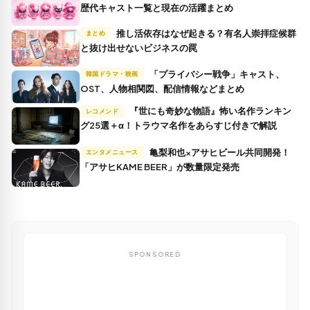
歴代キャスト一覧と現在の活躍まとめ
推し活依存はなぜ起きる？有名人崇拝症候群
まとめ
と抜け出せないビジネスの罠
「プライバシー戦争」キャスト、
韓国ドラマ・映画
OST、人物相関図、配信情報などまとめ
『世にも奇妙な物語』怖い名作ランキン
レコメンド
グ25選＋α！トラウマ名作をあらすじ付きで解説
亀梨和也×アサヒビール共同開発！
エンタメニュース
「アサヒKAME BEER」が数量限定発売
SPONSORED