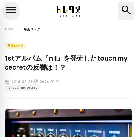
menu
search
close
search
HOME
邦楽ロック
chevron_right
邦楽ロック
1stアルバム『nil』を発売したtouch my
secretの反響は！？
2016.04.26
2026.01.14
#touch my secret