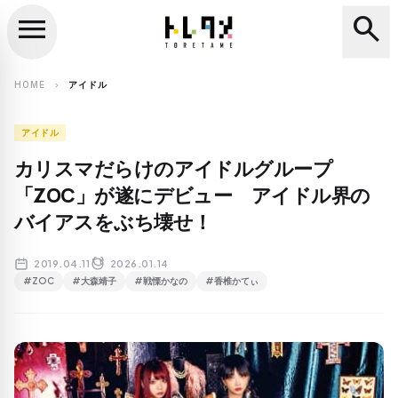
menu
search
close
search
HOME
アイドル
chevron_right
アイドル
カリスマだらけのアイドルグループ
「ZOC」が遂にデビュー アイドル界の
バイアスをぶち壊せ！
2019.04.11
2026.01.14
#ZOC
#大森靖子
#戦慄かなの
#香椎かてぃ