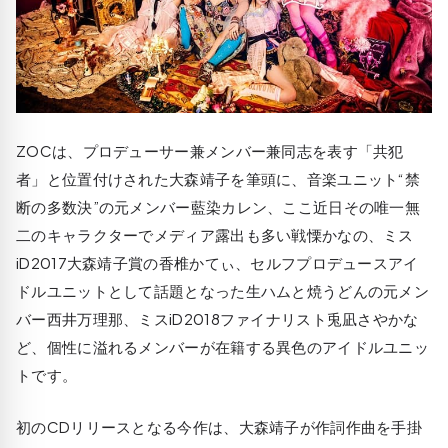
ZOCは、プロデューサー兼メンバー兼同志を表す「共犯
者」と位置付けされた大森靖子を筆頭に、音楽ユニット“禁
断の多数決”の元メンバー藍染カレン、ここ近日その唯一無
二のキャラクターでメディア露出も多い戦慄かなの、ミス
iD2017大森靖子賞の香椎かてぃ、セルフプロデュースアイ
ドルユニットとして話題となった生ハムと焼うどんの元メン
バー西井万理那、ミスiD2018ファイナリスト兎凪さやかな
ど、個性に溢れるメンバーが在籍する異色のアイドルユニッ
トです。
初のCDリリースとなる今作は、大森靖子が作詞作曲を手掛