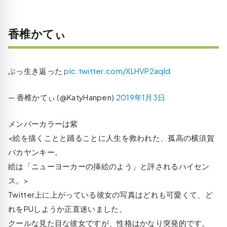
香椎かてぃ
ぶっ生き返った
pic.twitter.com/XLHVP2aqld
— 香椎かてぃ (@KatyHanpen)
2019年1月3日
メンバーカラーは紫
<絵を描くことと踊ることに人生を救われた、孤高の横須賀
バカヤンキー。
絵は「ニューヨーカーの挿絵のよう」と評されるハイセン
ス。>
Twitter上に上がっている彼女の写真はどれも可愛くて、ど
れをPUしようか正直迷いました。
クールな見た目な彼女ですが、性格はかなり突発的です。