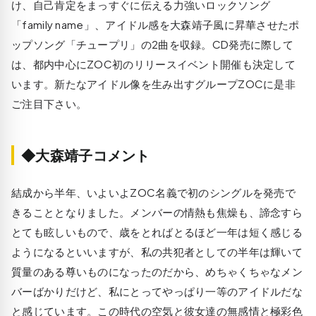
け、自己肯定をまっすぐに伝える力強いロックソング
「family name」、アイドル感を大森靖子風に昇華させたポ
ップソング「チュープリ」の2曲を収録。CD発売に際して
は、都内中心にZOC初のリリースイベント開催も決定して
います。新たなアイドル像を生み出すグループZOCに是非
ご注目下さい。
◆大森靖子コメント
結成から半年、いよいよZOC名義で初のシングルを発売で
きることとなりました。メンバーの情熱も焦燥も、諦念すら
とても眩しいもので、歳をとればとるほど一年は短く感じる
ようになるといいますが、私の共犯者としての半年は輝いて
質量のある尊いものになったのだから、めちゃくちゃなメン
バーばかりだけど、私にとってやっぱり一等のアイドルだな
と感じています。この時代の空気と彼女達の無感情と極彩色