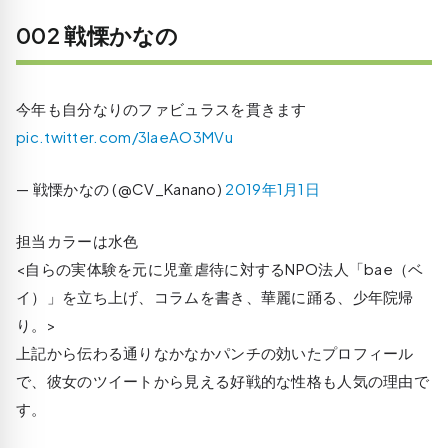
002 戦慄かなの
今年も自分なりのファビュラスを貫きます
pic.twitter.com/3IaeAO3MVu
— 戦慄かなの (@CV_Kanano)
2019年1月1日
担当カラーは水色
<自らの実体験を元に児童虐待に対するNPO法人「bae（ベ
イ）」を立ち上げ、コラムを書き、華麗に踊る、少年院帰
り。>
上記から伝わる通りなかなかパンチの効いたプロフィール
で、彼女のツイートから見える好戦的な性格も人気の理由で
す。