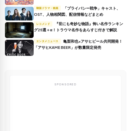
「プライバシー戦争」キャスト、
韓国ドラマ・映画
OST、人物相関図、配信情報などまとめ
『世にも奇妙な物語』怖い名作ランキン
レコメンド
グ25選＋α！トラウマ名作をあらすじ付きで解説
亀梨和也×アサヒビール共同開発！
エンタメニュース
「アサヒKAME BEER」が数量限定発売
SPONSORED