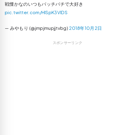
戦慄かなのいつもバッチバチで大好き
pic.twitter.com/HISpK3VlDS
— みやもり (@jmpjmupjjtvbg)
2018年10月2日
スポンサーリンク