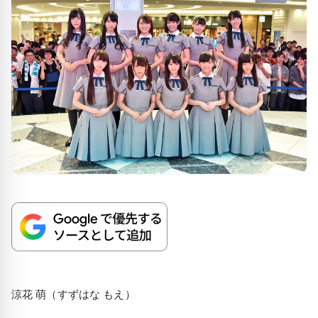
涼花 萌（すずはな もえ）