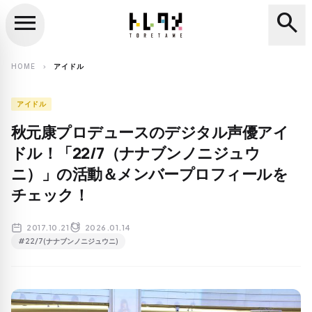
menu
search
close
search
HOME
アイドル
chevron_right
アイドル
秋元康プロデュースのデジタル声優アイ
ドル！「22/7（ナナブンノニジュウ
ニ）」の活動＆メンバープロフィールを
チェック！
2017.10.21
2026.01.14
#22/7(ナナブンノニジュウニ)