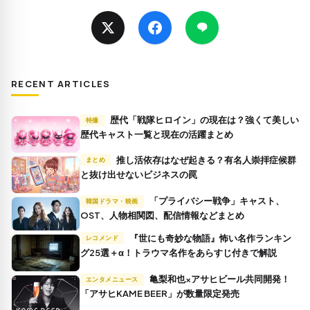
RECENT ARTICLES
歴代「戦隊ヒロイン」の現在は？強くて美しい
特撮
歴代キャスト一覧と現在の活躍まとめ
推し活依存はなぜ起きる？有名人崇拝症候群
まとめ
と抜け出せないビジネスの罠
「プライバシー戦争」キャスト、
韓国ドラマ・映画
OST、人物相関図、配信情報などまとめ
『世にも奇妙な物語』怖い名作ランキン
レコメンド
グ25選＋α！トラウマ名作をあらすじ付きで解説
亀梨和也×アサヒビール共同開発！
エンタメニュース
「アサヒKAME BEER」が数量限定発売