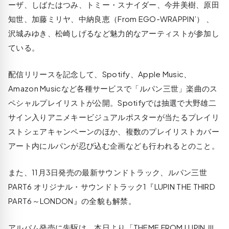
ーザ、しばたはつみ、トミー・スナイダー、今井美樹、原田
知世、加藤ミリヤ、中納良恵（From EGO-WRAPPIN’） 、
沢城みゆき、松崎しげるなど魅力的なアーティストが参加し
ている。
配信リリースを記念して、Spotify、Apple Music、
Amazon Musicなど各種サービスで「ルパン三世」楽曲のス
ペシャルプレイリストが公開。Spotifyでは抽選で大野雄二
サイン入りアニメキービジュアルポスターが当たるプレイリ
ストシェアキャンペーンのほか、複数のプレイリストカバー
アート内にルパンが忍び込む企画なども行われるとのこと。
また、11月3日発売の最新サウンドトラック、ルパン三世
PART6 オリジナル・サウンドトラック1『LUPIN THE THIRD
PART6～LONDON』の全貌も解禁。
アルバム発売に先駆け、本日より「THEME FROM LUPIN Ⅲ