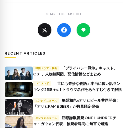
SHARE THIS ARTICLE
RECENT ARTICLES
「プライバシー戦争」キャスト、
韓国ドラマ・映画
OST、人物相関図、配信情報などまとめ
『世にも奇妙な物語』本当に怖い話ラン
レコメンド
キング25選＋α！トラウマ名作をあらすじ付きで解説
亀梨和也×アサヒビール共同開発！
エンタメニュース
「アサヒKAME BEER」が数量限定発売
巨額詐欺容疑 ONE HUNDREDチ
エンタメニュース
ャ・ガウォン代表、被疑者尋問に 無言で退廷