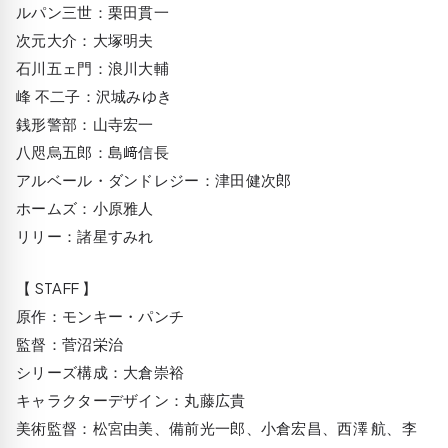
ルパン三世：栗田貫一
次元大介：大塚明夫
石川五ェ門：浪川大輔
峰 不二子：沢城みゆき
銭形警部：山寺宏一
八咫烏五郎：島﨑信長
アルベール・ダンドレジー：津田健次郎
ホームズ：小原雅人
リリー：諸星すみれ
【 STAFF 】
原作：モンキー・パンチ
監督：菅沼栄治
シリーズ構成：大倉崇裕
キャラクターデザイン：丸藤広貴
美術監督：松宮由美、備前光一郎、小倉宏昌、西澤 航、李