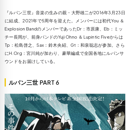
『ルパン三世』音楽の生みの親・大野雄二が2016年3月23日
に結成、2021年で5周年を迎えた。メンバーには初代You ＆
Explosion BandのメンバーであったDr：市原康、Eb：ミッ
チー長岡が、前身バンドのYuji Ohno ＆ Lupintic Fiveからは
Tp：松島啓之、Sax：鈴木央紹、Gt：和泉聡志が参加。さら
にH.Org：宮川純が加わり、豪華編成で全国各地にルパンサ
ウンドをお届けしている。
ルパン三世 PART 6