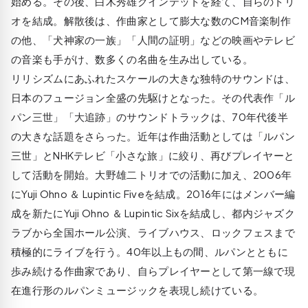
始める。その後、白木秀雄クインテットを経て、自らのトリ
オを結成。解散後は、作曲家として膨大な数のCM音楽制作
の他、「犬神家の一族」「人間の証明」などの映画やテレビ
の音楽も手がけ、数多くの名曲を生み出している。
リリシズムにあふれたスケールの大きな独特のサウンドは、
日本のフュージョン全盛の先駆けとなった。その代表作「ル
パン三世」「大追跡」のサウンドトラックは、70年代後半
の大きな話題をさらった。近年は作曲活動としては「ルパン
三世」とNHKテレビ「小さな旅」に絞り、再びプレイヤーと
して活動を開始。大野雄二トリオでの活動に加え、2006年
にYuji Ohno ＆ Lupintic Fiveを結成。2016年にはメンバー編
成を新たにYuji Ohno ＆ Lupintic Sixを結成し、都内ジャズク
ラブから全国ホール公演、ライブハウス、ロックフェスまで
積極的にライブを行う。40年以上もの間、ルパンとともに
歩み続ける作曲家であり、自らプレイヤーとして第一線で現
在進行形のルパンミュージックを表現し続けている。