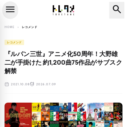
menu
search
close
search
HOME
レコメンド
chevron_right
レコメンド
『ルパン三世』アニメ化50周年！大野雄
二が手掛けた 約1,200曲75作品がサブスク
解禁
2021.10.08
2026.07.09