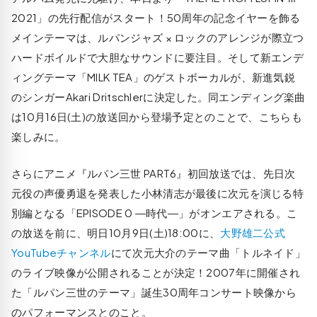
2021」の先行配信がスタート！50周年の記念イヤーを飾る
メインテーマは、ルパンジャズ × ロックのアレンジが際立つ
ハードボイルドで大胆なサウンドに要注目。そして新エンデ
ィングテーマ「MILK TEA」のゲストボーカルが、新進気鋭
のシンガーAkari Dritschlerに決定した。同エンディング楽曲
は10月16日(土)の放送回から登場予定とのことで、こちらも
楽しみに。
さらにアニメ『ルパン三世 PART6』初回放送では、先日次
元役の声優勇退を発表した小林清志が最後に次元を演じる特
別編となる「EPISODE 0 ―時代―」がオンエアされる。こ
の放送を前に、明日10月9日(土)18:00に、
大野雄二公式
YouTubeチャンネル
にて次元大介のテーマ曲「トルネイド」
のライブ映像が公開されることが決定！2007年に開催され
た「ルパン三世のテーマ」誕生30周年コンサート映像から
のパフォーマンスとのこと。