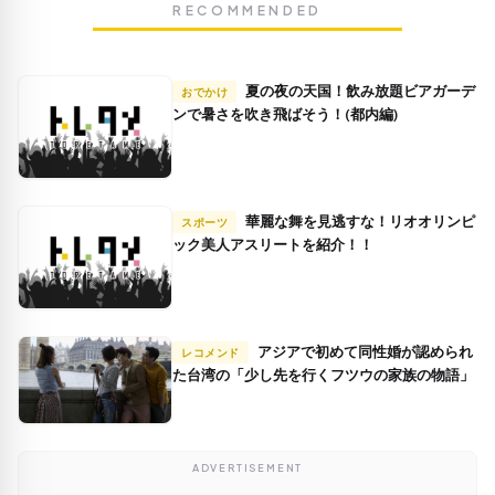
RECOMMENDED
夏の夜の天国！飲み放題ビアガーデ
おでかけ
ンで暑さを吹き飛ばそう！(都内編)
華麗な舞を見逃すな！リオオリンピ
スポーツ
ック美人アスリートを紹介！！
アジアで初めて同性婚が認められ
レコメンド
た台湾の「少し先を行くフツウの家族の物語」
ADVERTISEMENT