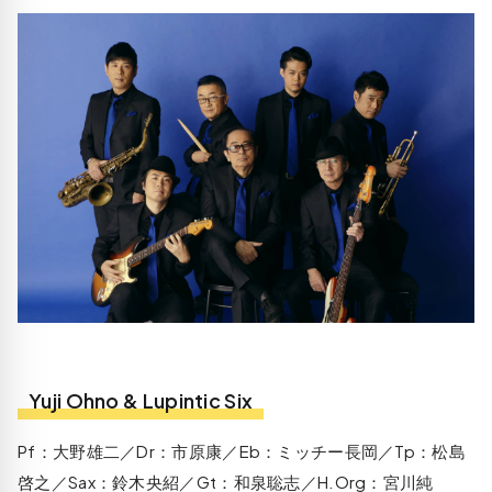
Yuji Ohno & Lupintic Six
Pf：大野雄二／Dr：市原康／Eb：ミッチー長岡／Tp：松島
啓之／Sax：鈴木央紹／Gt：和泉聡志／H.Org：宮川純