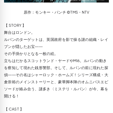
原作：モンキー・パンチ ©TMS・NTV
【 STORY 】
舞台はロンドン。
ルパンのターゲットは、英国政府を影で操る謎の組織・レイ
ブンが隠したお宝――
その手掛かりとなる一枚の絵。
立ちはだかるスコットランド・ヤードやMI6。ルパンの動き
を察知して現れた銭形警部。そして、ルパンの前に現れた探
偵――その名はシャーロック・ホームズ！シリーズ構成・大
倉崇裕のメインストーリーと、豪華脚本陣のオムニバスエピ
ソードが絡み合う、謎多き〈ミステリ・ルパン〉が今、幕を
開ける！
【 CAST 】