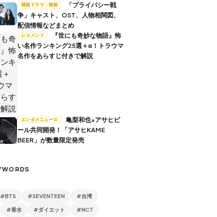
「プライバシー戦
韓国ドラマ・映画
争」キャスト、OST、人物相関図、
配信情報などまとめ
『世にも奇妙な物語』怖
レコメンド
い名作ランキング25選＋α！トラウマ
名作をあらすじ付きで解説
亀梨和也×アサヒビ
エンタメニュース
ール共同開発！「アサヒKAME
BEER」が数量限定発売
YWORDS
#BTS
#SEVENTEEN
#台湾
#香水
#ダイエット
#NCT