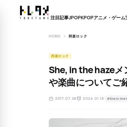
close
注目記事
JPOP
KPOP
アニメ・ゲーム
search
HOME
邦楽ロック
chevron_right
邦楽ロック
She, in the 
や楽曲についてご
2017.07.28
2026.01.14
#She in the