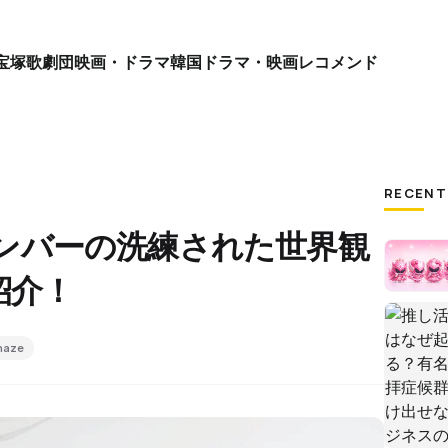
宝塚歌劇団
映画・ドラマ
韓国ドラマ・映画
レコメンド
RECENT
hazeメンバーの洗練された世界観
紹介！
 haze