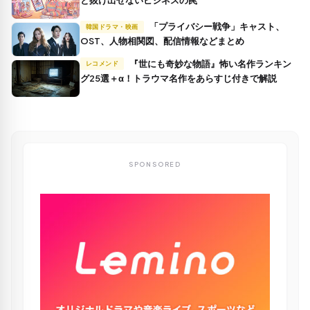
「プライバシー戦争」キャスト、
韓国ドラマ・映画
OST、人物相関図、配信情報などまとめ
『世にも奇妙な物語』怖い名作ランキン
レコメンド
グ25選＋α！トラウマ名作をあらすじ付きで解説
SPONSORED