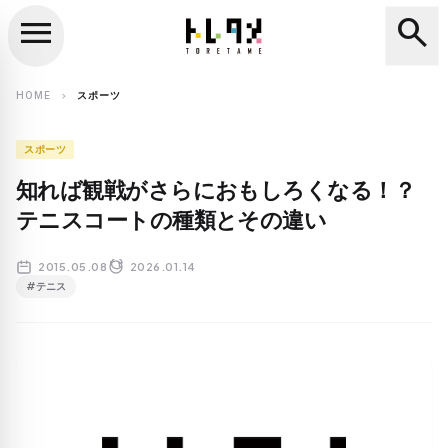
menu
search
close
search
HOME
スポーツ
chevron_right
スポーツ
知れば観戦がさらにおもしろくなる！？
テニスコートの種類とその違い
2015.05.08
2026.01.14
#テニス