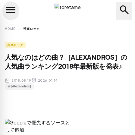
menu
search
close
search
HOME
邦楽ロック
chevron_right
邦楽ロック
人気なのはどの曲？［ALEXANDROS］の
人気曲ランキング2018年最新版を発表♪
2018.08.19
2026.01.14
#[Alexandros]