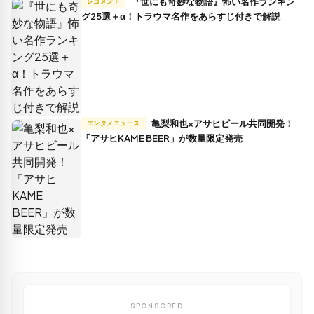
『世にも奇妙な物語』怖い名作ランキン
レコメンド
グ25選＋α！トラウマ名作をあらすじ付きで解説
亀梨和也×アサヒビール共同開発！
エンタメニュース
「アサヒKAME BEER」が数量限定発売
SPONSORED