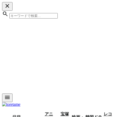
close
search
menu
アニ
宝塚
レコ
注目
映画・
韓国ドラ