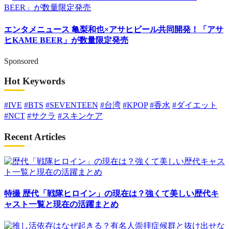
エンタメニュース
亀梨和也×アサヒビール共同開発！「アサ
ヒKAME BEER」が数量限定発売
Sponsored
Hot Keywords
#IVE
#BTS
#SEVENTEEN
#台湾
#KPOP
#香水
#ダイエット
#NCT
#サクラ
#スキンケア
Recent Articles
特撮
歴代「戦隊ヒロイン」の現在は？強くて美しい歴代キ
ャスト一覧と現在の活躍まとめ