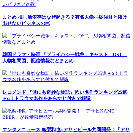
まとめ
推し活依存はなぜ起きる？有名人崇拝症候群と抜け
出せないビジネスの罠
韓国ドラマ・映画
「プライバシー戦争」キャスト、OST、
人物相関図、配信情報などまとめ
レコメンド
『世にも奇妙な物語』怖い名作ランキング25選
＋α！トラウマ名作をあらすじ付きで解説
エンタメニュース
亀梨和也×アサヒビール共同開発！「アサ