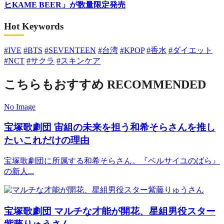
ヒKAME BEER」が数量限定発売
Hot Keywords
#IVE
#BTS
#SEVENTEEN
#台湾
#KPOP
#香水
#ダイエット
#NCT
#サクラ
#スキンケア
こちらもおすすめ
RECOMMENDED
No Image
宝塚歌劇団
宙組の未来を担う和希そらさんを推し
たいこれだけの理由
宝塚歌劇団に所属する和希そらさん。『ベルサイユのばら』
の新人...
宝塚歌劇団
マルチな才能が開花、星組男役スター