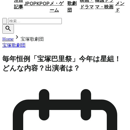
メ・ゲ
歌劇
メン
JPOP
KPOP
記事
ドラマ
マ・映画
ーム
団
ド
search
chevron_right
Home
宝塚歌劇団
宝塚歌劇団
毎年恒例「宝塚巴里祭」今年は星組！
どんな内容？出演者は？