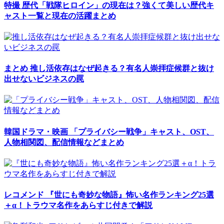
特撮
歴代「戦隊ヒロイン」の現在は？強くて美しい歴代キ
ャスト一覧と現在の活躍まとめ
まとめ
推し活依存はなぜ起きる？有名人崇拝症候群と抜け
出せないビジネスの罠
韓国ドラマ・映画
「プライバシー戦争」キャスト、OST、
人物相関図、配信情報などまとめ
レコメンド
『世にも奇妙な物語』怖い名作ランキング25選
＋α！トラウマ名作をあらすじ付きで解説