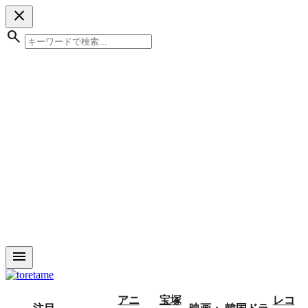
close
search
menu
アニ
宝塚
レコ
注目
映画・
韓国ドラ