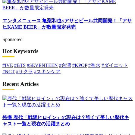
エンタメニュース
亀梨和也×アサヒビール共同開発！「アサ
ヒKAME BEER」が数量限定発売
Sponsored
Hot Keywords
#IVE
#BTS
#SEVENTEEN
#台湾
#KPOP
#香水
#ダイエット
#NCT
#サクラ
#スキンケア
Recent Articles
特撮
歴代「戦隊ヒロイン」の現在は？強くて美しい歴代キ
ャスト一覧と現在の活躍まとめ