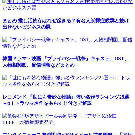
まとめ
推し活依存はなぜ起きる？有名人崇拝症候群と抜け
出せないビジネスの罠
韓国ドラマ・映画
「プライバシー戦争」キャスト、OST、
人物相関図、配信情報などまとめ
レコメンド
『世にも奇妙な物語』怖い名作ランキング25選
＋α！トラウマ名作をあらすじ付きで解説
エンタメニュース
亀梨和也×アサヒビール共同開発！「アサ