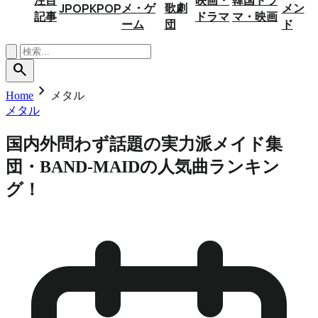
メ・ゲ
歌劇
メン
JPOP
KPOP
記事
ドラマ
マ・映画
ーム
団
ド
search
chevron_right
Home
メタル
メタル
国内外問わず話題の実力派メイド集
団・BAND-MAIDの人気曲ランキン
グ！