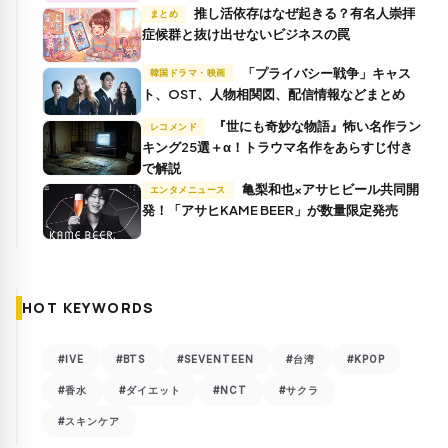
送
推し活依存はなぜ起きる？有名人崇拝
まとめ
り
症候群と抜け出せないビジネスの罠
「プライバシー戦争」キャス
韓国ドラマ・映画
ト、OST、人物相関図、配信情報などまとめ
『世にも奇妙な物語』怖い名作ラン
レコメンド
キング25選＋α！トラウマ名作をあらすじ付き
で解説
亀梨和也×アサヒビール共同開
エンタメニュース
発！「アサヒKAME BEER」が数量限定発売
HOT KEYWORDS
#IVE
#BTS
#SEVENTEEN
#台湾
#KPOP
#香水
#ダイエット
#NCT
#サクラ
#スキンケア