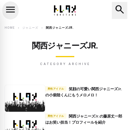
menu
search
close
search
HOME
ジャニーズ
関西ジャニーズJR.
chevron_right
chevron_right
関西ジャニーズJR.
CATEGORY ARCHIVE
笑顔の可愛い関西ジャニーズJr.
男性アイドル
の小柴陸くんにもうメロメロ！
関西ジャニーズJr.の藤原丈一郎
男性アイドル
はお笑い担当！プロフィールを紹介