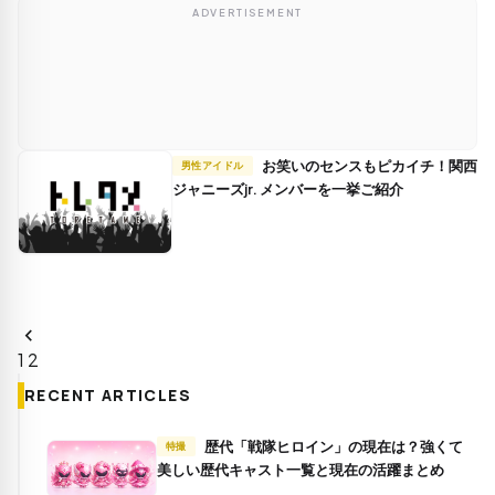
ADVERTISEMENT
お笑いのセンスもピカイチ！関西
男性アイドル
ジャニーズjr. メンバーを一挙ご紹介
chevron_left
投
1
2
稿
の
RECENT ARTICLES
ペ
ー
歴代「戦隊ヒロイン」の現在は？強くて
特撮
ジ
美しい歴代キャスト一覧と現在の活躍まとめ