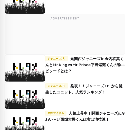
ADVERTISEMENT
元関西ジャニーズJr.金内柊真く
ジャニーズJR.
んとMr.King vs Mr.Prince平野紫耀くんの珍エ
ピソードとは？
発表！！ジャニーズJｒ.から誕
ジャニーズJR.
生したユニット、人気ランキング！
人気上昇中！関西ジャニーズjr.か
男性アイドル
わい～い西畑大吾くんは実は演技派！