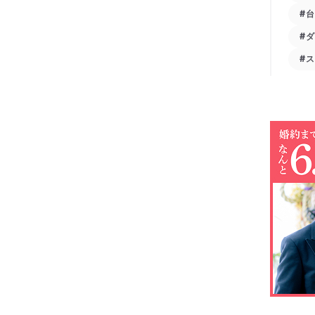
#
#
#