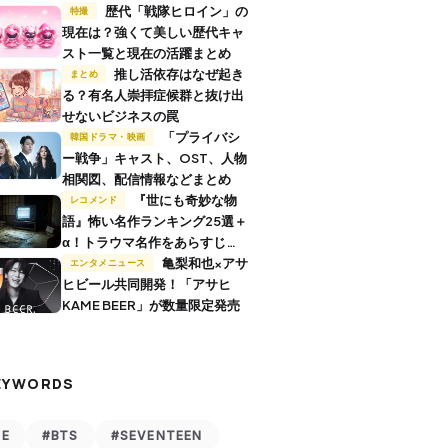
歴代「戦隊ヒロイン」の
特撮
現在は？強くて美しい歴代キャ
スト一覧と現在の活躍まとめ
推し活依存はなぜ起き
まとめ
る？有名人崇拝症候群と抜け出
せないビジネスの罠
「プライバシ
韓国ドラマ・映画
ー戦争」キャスト、OST、人物
相関図、配信情報などまとめ
『世にも奇妙な物
レコメンド
語』怖い名作ランキング25選＋
α！トラウマ名作をあらすじ付
きで解説
亀梨和也×アサ
エンタメニュース
ヒビール共同開発！「アサヒ
KAME BEER」が数量限定発売
EYWORDS
VE
#BTS
#SEVENTEEN