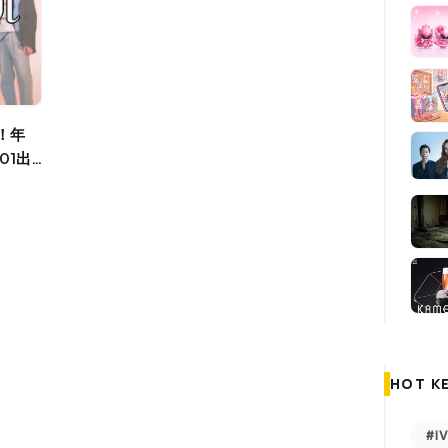
01出
HOT K
#I