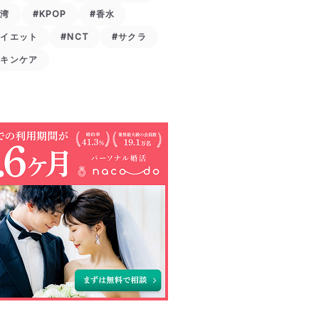
台湾
#KPOP
#香水
ダイエット
#NCT
#サクラ
スキンケア