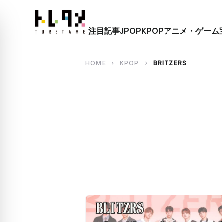
close
注目記事
JPOP
KPOP
アニメ・ゲーム
search
HOME
KPOP
BRITZERS
chevron_right
chevron_right