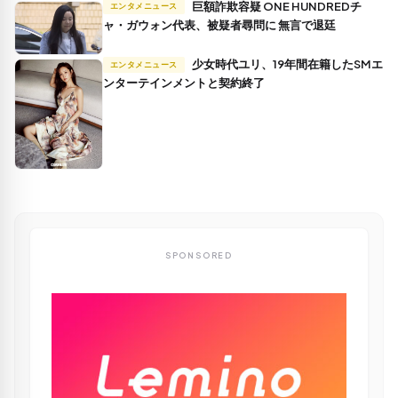
巨額詐欺容疑 ONE HUNDREDチ
エンタメニュース
ャ・ガウォン代表、被疑者尋問に 無言で退廷
少女時代ユリ、19年間在籍したSMエ
エンタメニュース
ンターテインメントと契約終了
SPONSORED