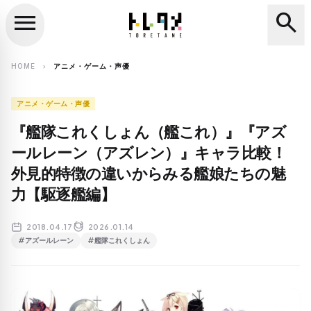
menu
search
close
search
HOME
アニメ・ゲーム・声優
chevron_right
アニメ・ゲーム・声優
『艦隊これくしょん（艦これ）』『アズ
ールレーン（アズレン）』キャラ比較！
外見的特徴の違いからみる艦娘たちの魅
力【駆逐艦編】
2018.04.17
2026.01.14
#アズールレーン
#艦隊これくしょん