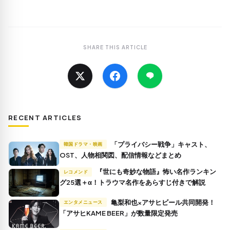
SHARE THIS ARTICLE
RECENT ARTICLES
「プライバシー戦争」キャスト、
韓国ドラマ・映画
OST、人物相関図、配信情報などまとめ
『世にも奇妙な物語』怖い名作ランキン
レコメンド
グ25選＋α！トラウマ名作をあらすじ付きで解説
亀梨和也×アサヒビール共同開発！
エンタメニュース
「アサヒKAME BEER」が数量限定発売