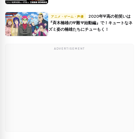
2020年Ψ高の初笑いは
アニメ・ゲーム・声優
『斉木楠雄のΨ難 Ψ始動編』で！キュートなネ
ズミ姿の楠雄たちにチューもく！
ADVERTISEMENT