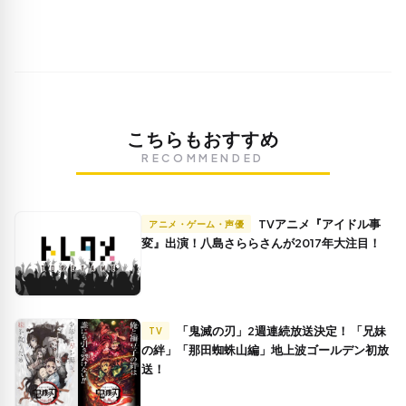
こちらもおすすめ
RECOMMENDED
TVアニメ『アイドル事
アニメ・ゲーム・声優
変』出演！八島さららさんが2017年大注目！
「鬼滅の刃」2週連続放送決定！ 「兄妹
TV
の絆」「那田蜘蛛山編」地上波ゴールデン初放
送！