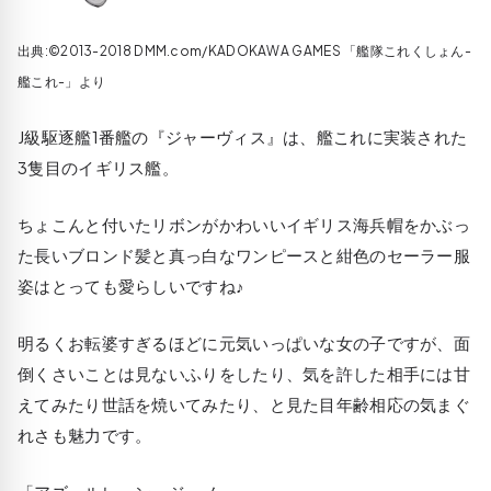
出典:©2013-2018 DMM.com/KADOKAWA GAMES 「艦隊これくしょん-
艦これ-」より
J級駆逐艦1番艦の『ジャーヴィス』は、艦これに実装された
3隻目のイギリス艦。
ちょこんと付いたリボンがかわいいイギリス海兵帽をかぶっ
た長いブロンド髪と真っ白なワンピースと紺色のセーラー服
姿はとっても愛らしいですね♪
明るくお転婆すぎるほどに元気いっぱいな女の子ですが、面
倒くさいことは見ないふりをしたり、気を許した相手には甘
えてみたり世話を焼いてみたり、と見た目年齢相応の気まぐ
れさも魅力です。