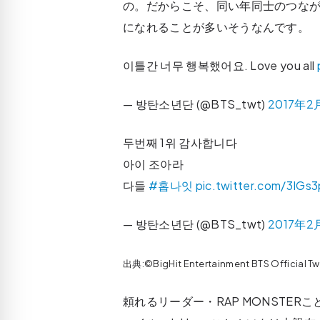
の。だからこそ、同い年同士のつな
になれることが多いそうなんです。
이틀간 너무 행복했어요. Love you all
— 방탄소년단 (@BTS_twt)
2017年2
두번째 1위 감사합니다
아이 조아라
다들
#홉나잇
pic.twitter.com/3IGs
— 방탄소년단 (@BTS_twt)
2017年2
出典:©BigHit Entertainment BTS Official T
頼れるリーダー・RAP MONSTERこ