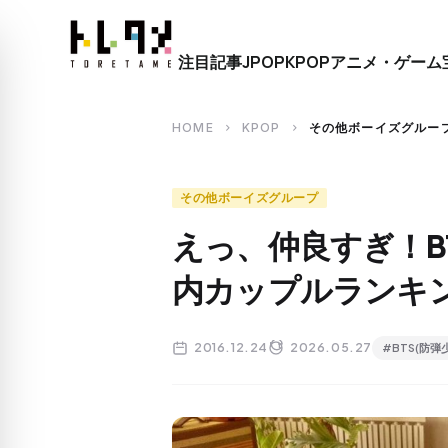
close
注目記事
JPOP
KPOP
アニメ・ゲーム
search
HOME
KPOP
その他ボーイズグルー
chevron_right
chevron_right
その他ボーイズグループ
えっ、仲良すぎ！B
内カップルランキ
2016.12.24
2026.05.27
#BTS(防弾