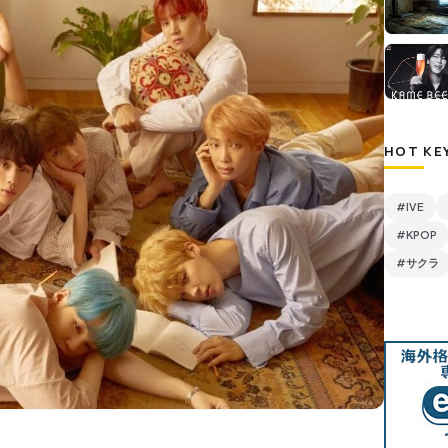
HOT KE
#IVE
#KPOP
#サクラ