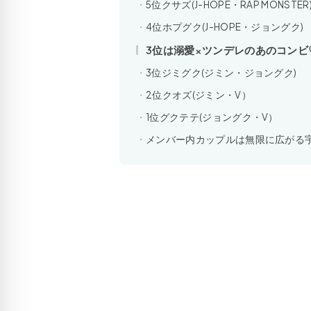
5位クサズ(J-HOPE・RAP MONSTER
4位ホプグク(J-HOPE・ジョングク)
3位は溺愛×ツンデレのあのコンビ
3位ジミグク(ジミン・ジョングク)
2位クオズ(ジミン・V）
1位グクテテ(ジョングク・V）
メンバー内カップルは無限に広がる