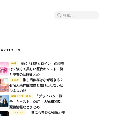
 ARTICLES
歴代「戦隊ヒロイン」の現在
特撮
は？強くて美しい歴代キャスト一覧
と現在の活躍まとめ
推し活依存はなぜ起きる？
まとめ
有名人崇拝症候群と抜け出せないビ
ジネスの罠
「プライバシー戦
韓国ドラマ・映画
争」キャスト、OST、人物相関図、
配信情報などまとめ
『世にも奇妙な物語』怖
レコメンド