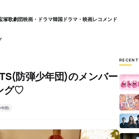
宝塚歌劇団
映画・ドラマ
韓国ドラマ・映画
レコメンド
プ
RECENT
TS(防弾少年団)のメンバー
ング♡
少年団)