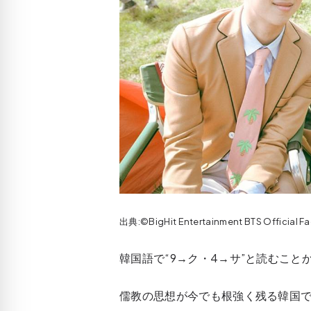
出典:©BigHit Entertainment BTS Official
韓国語で“9→ク・4→サ”と読むことか
儒教の思想が今でも根強く残る韓国