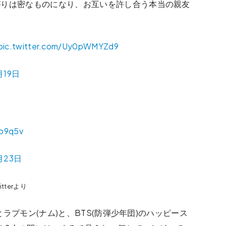
がりは密なものになり、お互いを許し合う本当の親友
pic.twitter.com/Uy0pWMYZd9
月19日
3p9q5v
月23日
witterより
とラプモン(ナム)と、BTS(防弾少年団)のハッピース