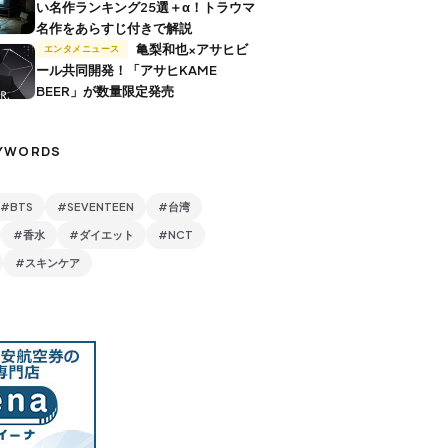
い名作ランキング25選＋α！トラウマ
名作をあらすじ付きで解説
亀梨和也×アサヒビ
エンタメニュース
ール共同開発！「アサヒKAME
BEER」が数量限定発売
YWORDS
#BTS
#SEVENTEEN
#台湾
#香水
#ダイエット
#NCT
#スキンケア