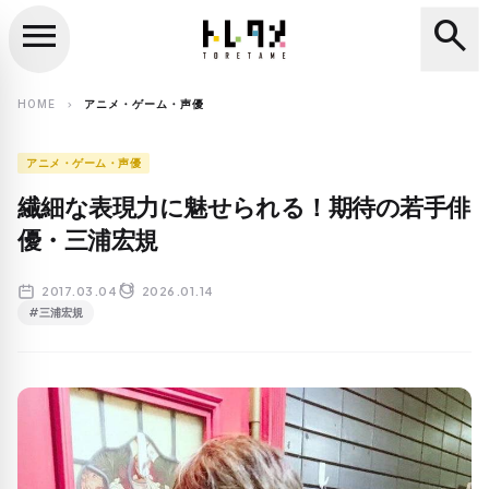
menu
search
close
search
HOME
アニメ・ゲーム・声優
chevron_right
アニメ・ゲーム・声優
繊細な表現力に魅せられる！期待の若手俳
優・三浦宏規
2017.03.04
2026.01.14
#三浦宏規