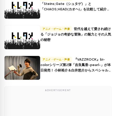
「Steins;Gate（シュタゲ）」と
「CHAOS;HEAD(カオヘ)」を比較して紹介し
てみた
世代を越えて愛され続け
アニメ・ゲーム・声優
る「ジョジョの奇妙な冒険」の魅力とその人気
の秘密
『VAZZROCK』bi-
アニメ・ゲーム・声優
colorシリーズ第2弾「吉良鳳香-pearl-」が本
日発売！ 小林裕介＆白井悠介からスペシャルコ
メント到着!!
ADVERTISEMENT