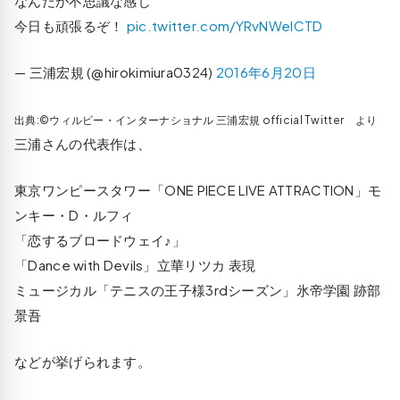
なんだか不思議な感じ
今日も頑張るぞ！
pic.twitter.com/YRvNWelCTD
— 三浦宏規 (@hirokimiura0324)
2016年6月20日
出典:©ウィルビー・インターナショナル 三浦宏規 official Twitter より
三浦さんの代表作は、
東京ワンピースタワー「ONE PIECE LIVE ATTRACTION」モ
ンキー・D・ルフィ
「恋するブロードウェイ♪」
「Dance with Devils」立華リツカ 表現
ミュージカル「テニスの王子様3rdシーズン」氷帝学園 跡部
景吾
などが挙げられます。