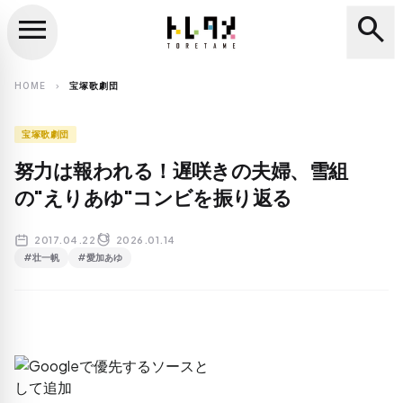
menu
search
close
search
HOME
宝塚歌劇団
chevron_right
宝塚歌劇団
努力は報われる！遅咲きの夫婦、雪組
の"えりあゆ"コンビを振り返る
2017.04.22
2026.01.14
#壮一帆
#愛加あゆ