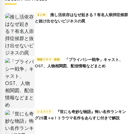
推し活依存はなぜ起きる？有名人崇拝症候群
まとめ
と抜け出せないビジネスの罠
「プライバシー戦争」キャスト、
韓国ドラマ・映画
OST、人物相関図、配信情報などまとめ
『世にも奇妙な物語』怖い名作ランキン
レコメンド
グ25選＋α！トラウマ名作をあらすじ付きで解説