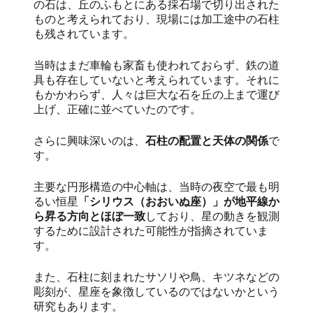
の石は、丘のふもとにある採石場で切り出された
ものと考えられており、現場には加工途中の石柱
も残されています。
当時はまだ車輪も家畜も使われておらず、鉄の道
具も存在していないと考えられています。それに
もかかわらず、人々は巨大な石を丘の上まで運び
上げ、正確に並べていたのです。
さらに興味深いのは、
石柱の配置と天体の関係
で
す。
主要な円形構造の中心軸は、当時の夜空で最も明
るい恒星
「シリウス（おおいぬ座）」が地平線か
ら昇る方向とほぼ一致
しており、星の動きを観測
するために設計された可能性が指摘されていま
す。
また、石柱に刻まれたサソリや鳥、キツネなどの
彫刻が、星座を象徴しているのではないかという
研究もあります。