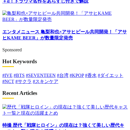
＋α！トラウマ名作をあらすじ付きで解説
エンタメニュース
亀梨和也×アサヒビール共同開発！「アサ
ヒKAME BEER」が数量限定発売
Sponsored
Hot Keywords
#IVE
#BTS
#SEVENTEEN
#台湾
#KPOP
#香水
#ダイエット
#NCT
#サクラ
#スキンケア
Recent Articles
特撮
歴代「戦隊ヒロイン」の現在は？強くて美しい歴代キ