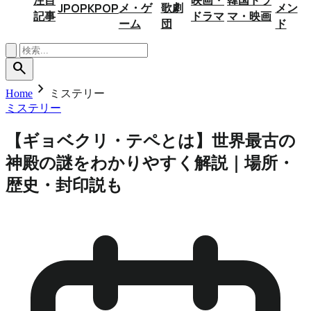
メ・ゲ
歌劇
メン
JPOP
KPOP
記事
ドラマ
マ・映画
ーム
団
ド
search
chevron_right
Home
ミステリー
ミステリー
【ギョベクリ・テペとは】世界最古の
神殿の謎をわかりやすく解説｜場所・
歴史・封印説も