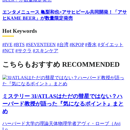
エンタメニュース
亀梨和也×アサヒビール共同開発！「アサ
ヒKAME BEER」が数量限定発売
Hot Keywords
#IVE
#BTS
#SEVENTEEN
#台湾
#KPOP
#香水
#ダイエット
#NCT
#サクラ
#スキンケア
こちらもおすすめ
RECOMMENDED
ミステリー
3I/ATLASはただの彗星ではない？ハ
ーバード教授が語った『気になるポイント』まと
め
ハーバード大学の理論天体物理学者アヴィ・ローブ（Avi
Lo...