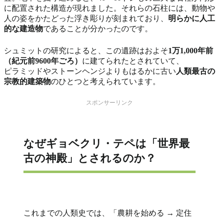
に配置された構造が現れました。それらの石柱には、動物や
人の姿をかたどった浮き彫りが刻まれており、
明らかに人工
的な建造物
であることが分かったのです。
シュミットの研究によると、この遺跡はおよそ
1万1,000年前
（紀元前9600年ごろ）
に建てられたとされていて、
ピラミッドやストーンヘンジよりもはるかに古い
人類最古の
宗教的建築物
のひとつと考えられています。
スポンサーリンク
なぜギョベクリ・テペは「世界最
古の神殿」とされるのか？
これまでの人類史では、「農耕を始める → 定住