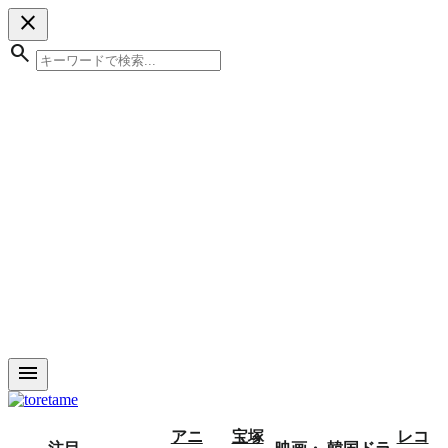
close
search
menu
アニ
宝塚
レコ
注目
映画・
韓国ドラ