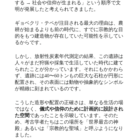
する → 社会や信仰が生まれる」という順序で文
明が発展したと考えられてきました。
ギョベクリ・テペが注目される最大の理由は、農
耕が始まるよりも前の時代に、すでに宗教的な目
的をもつ建造物が存在していた可能性を示してい
るからです。
しかし、放射性炭素年代測定の結果、この遺跡は
人々がまだ狩猟や採集で生活していた時代に建て
られたことが分かっています。それにもかかわら
ず、遺跡には40〜60トンもの巨大な石柱が円形に
配置され、その表面には動物や抽象的なシンボル
が精緻に刻まれているのです。
こうした造形や配置の正確さは、単なる生活の場
ではなく、
儀式や信仰のために計画的に設計され
た空間
であったことを示唆しています。そのた
め、考古学者たちはこの場所を「世界最古の神
殿」あるいは「宗教的な聖域」と呼ぶようになり
ました。