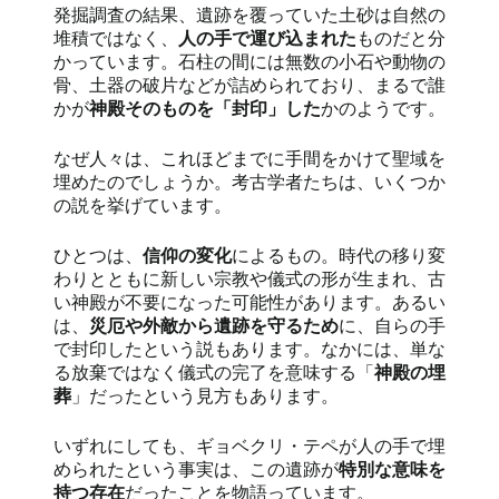
発掘調査の結果、遺跡を覆っていた土砂は自然の
堆積ではなく、
人の手で運び込まれた
ものだと分
かっています。石柱の間には無数の小石や動物の
骨、土器の破片などが詰められており、まるで誰
かが
神殿そのものを「封印」した
かのようです。
なぜ人々は、これほどまでに手間をかけて聖域を
埋めたのでしょうか。考古学者たちは、いくつか
の説を挙げています。
ひとつは、
信仰の変化
によるもの。時代の移り変
わりとともに新しい宗教や儀式の形が生まれ、古
い神殿が不要になった可能性があります。あるい
は、
災厄や外敵から遺跡を守るため
に、自らの手
で封印したという説もあります。なかには、単な
る放棄ではなく儀式の完了を意味する「
神殿の埋
葬
」だったという見方もあります。
いずれにしても、ギョベクリ・テペが人の手で埋
められたという事実は、この遺跡が
特別な意味を
持つ存在
だったことを物語っています。