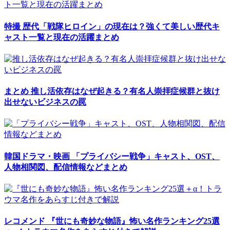
特撮
歴代「戦隊ヒロイン」の現在は？強くて美しい歴代キ
ャスト一覧と現在の活躍まとめ
まとめ
推し活依存はなぜ起きる？有名人崇拝症候群と抜け
出せないビジネスの罠
韓国ドラマ・映画
「プライバシー戦争」キャスト、OST、
人物相関図、配信情報などまとめ
レコメンド
『世にも奇妙な物語』怖い名作ランキング25選