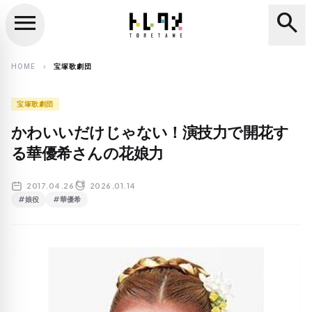
menu
search
close
search
HOME
宝塚歌劇団
chevron_right
宝塚歌劇団
かわいいだけじゃない！演技力で開花す
る華優希さんの花娘力
2017.04.26
2026.01.14
#娘役
#華優希