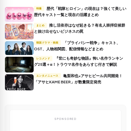
歴代「戦隊ヒロイン」の現在は？強くて美しい
特撮
歴代キャスト一覧と現在の活躍まとめ
推し活依存はなぜ起きる？有名人崇拝症候群
まとめ
と抜け出せないビジネスの罠
「プライバシー戦争」キャスト、
韓国ドラマ・映画
OST、人物相関図、配信情報などまとめ
『世にも奇妙な物語』怖い名作ランキン
レコメンド
グ25選＋α！トラウマ名作をあらすじ付きで解説
亀梨和也×アサヒビール共同開発！
エンタメニュース
「アサヒKAME BEER」が数量限定発売
SPONSORED