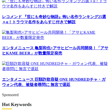
レコメンド
『世にも奇妙な物語』怖い名作ランキング25選
＋α！トラウマ名作をあらすじ付きで解説
エンタメニュース
亀梨和也×アサヒビール共同開発！「アサ
ヒKAME BEER」が数量限定発売
エンタメニュース
巨額詐欺容疑 ONE HUNDREDチャ・ガ
ウォン代表、被疑者尋問に 無言で退廷
Sponsored
Hot Keywords