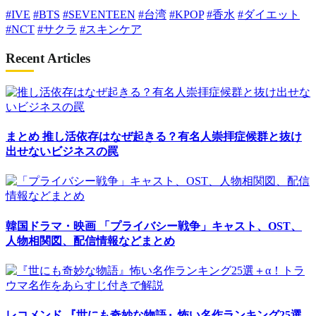
#IVE
#BTS
#SEVENTEEN
#台湾
#KPOP
#香水
#ダイエット
#NCT
#サクラ
#スキンケア
Recent Articles
まとめ
推し活依存はなぜ起きる？有名人崇拝症候群と抜け
出せないビジネスの罠
韓国ドラマ・映画
「プライバシー戦争」キャスト、OST、
人物相関図、配信情報などまとめ
レコメンド
『世にも奇妙な物語』怖い名作ランキング25選