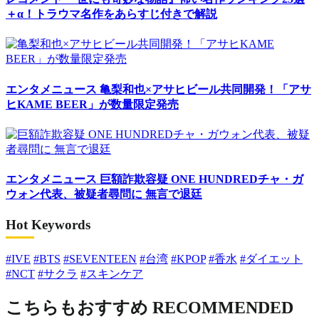
＋α！トラウマ名作をあらすじ付きで解説
エンタメニュース
亀梨和也×アサヒビール共同開発！「アサ
ヒKAME BEER」が数量限定発売
エンタメニュース
巨額詐欺容疑 ONE HUNDREDチャ・ガ
ウォン代表、被疑者尋問に 無言で退廷
Hot Keywords
#IVE
#BTS
#SEVENTEEN
#台湾
#KPOP
#香水
#ダイエット
#NCT
#サクラ
#スキンケア
こちらもおすすめ
RECOMMENDED