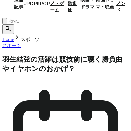
メ・ゲ
歌劇
メン
JPOP
KPOP
記事
ドラマ
マ・映画
ーム
団
ド
search
chevron_right
Home
スポーツ
スポーツ
羽生結弦の活躍は競技前に聴く勝負曲
やイヤホンのおかげ？