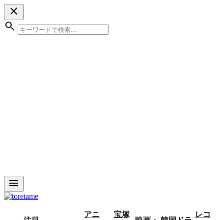
close
search
menu
アニ
宝塚
レコ
注目
映画・
韓国ドラ