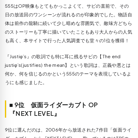
555はOP映像もとてもかっこよくて、サビの直前で、その
日の放送回のワンシーンが流れるのが印象的でした。物語自
体は前作の龍騎に続いて少し暗めな雰囲気で、敵味方どちら
のストーリーも丁寧に描いていたこともあり大人からの人気
も高く、本サイトで行った人気調査でも堂々の1位を獲得！
『Justiφ’s』の歌詞でも特に耳に残るサビの【The end
justiφ’s(justifies) the mean】という歌詞は、正義や悪とは
何か、何を信じるのかという555のテーマを表現しているよ
うにも感じました。
■ 9位 仮面ライダーカブト OP
『NEXT LEVEL』
9位に選んだのは、2006年から放送された7作目「仮面ライ