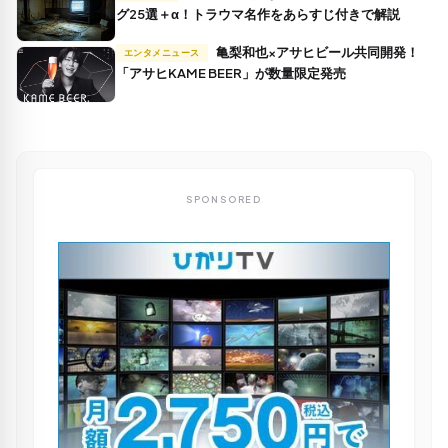
グ25選＋α！トラウマ名作をあらすじ付きで解説
亀梨和也×アサヒビール共同開発！
エンタメニュース
「アサヒKAME BEER」が数量限定発売
SPONSORED