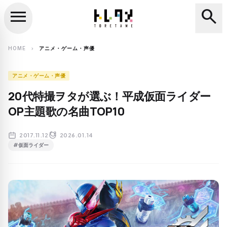
menu
search
close
search
HOME
アニメ・ゲーム・声優
chevron_right
アニメ・ゲーム・声優
20代特撮ヲタが選ぶ！平成仮面ライダー
OP主題歌の名曲TOP10
2017.11.12
2026.01.14
#仮面ライダー