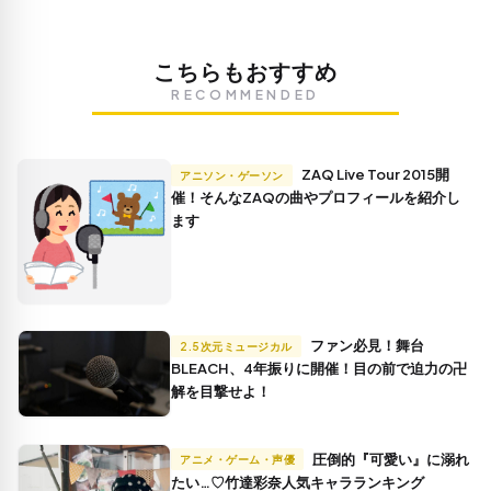
こちらもおすすめ
RECOMMENDED
ZAQ Live Tour 2015開
アニソン・ゲーソン
催！そんなZAQの曲やプロフィールを紹介し
ます
ファン必見！舞台
2.5次元ミュージカル
BLEACH、4年振りに開催！目の前で迫力の卍
解を目撃せよ！
圧倒的『可愛い』に溺れ
アニメ・ゲーム・声優
たい…♡竹達彩奈人気キャラランキング