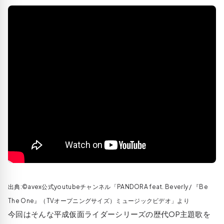
出典:©avex公式youtubeチャンネル「PANDORA feat. Beverly / 『Be
The One』（TVオープニングサイズ）ミュージックビデオ」より
今回はそんな平成仮面ライダーシリーズの歴代OP主題歌を