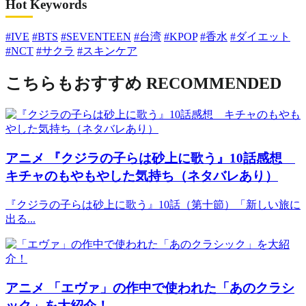
Hot Keywords
#IVE
#BTS
#SEVENTEEN
#台湾
#KPOP
#香水
#ダイエット
#NCT
#サクラ
#スキンケア
こちらもおすすめ
RECOMMENDED
アニメ
『クジラの子らは砂上に歌う』10話感想
キチャのもやもやした気持ち（ネタバレあり）
『クジラの子らは砂上に歌う』10話（第十節）「新しい旅に
出る...
アニメ
「エヴァ」の作中で使われた「あのクラシ
ック」を大紹介！