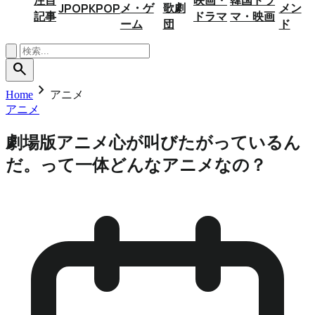
メ・ゲ
歌劇
メン
JPOP
KPOP
記事
ドラマ
マ・映画
ーム
団
ド
search
chevron_right
Home
アニメ
アニメ
劇場版アニメ心が叫びたがっているん
だ。って一体どんなアニメなの？