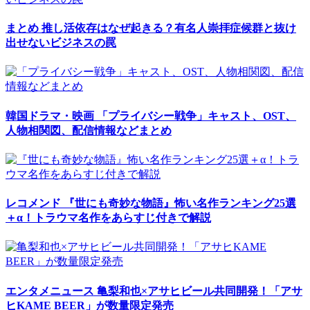
まとめ
推し活依存はなぜ起きる？有名人崇拝症候群と抜け
出せないビジネスの罠
韓国ドラマ・映画
「プライバシー戦争」キャスト、OST、
人物相関図、配信情報などまとめ
レコメンド
『世にも奇妙な物語』怖い名作ランキング25選
＋α！トラウマ名作をあらすじ付きで解説
エンタメニュース
亀梨和也×アサヒビール共同開発！「アサ
ヒKAME BEER」が数量限定発売