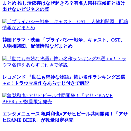
まとめ
推し活依存はなぜ起きる？有名人崇拝症候群と抜け
出せないビジネスの罠
韓国ドラマ・映画
「プライバシー戦争」キャスト、OST、
人物相関図、配信情報などまとめ
レコメンド
『世にも奇妙な物語』怖い名作ランキング25選
＋α！トラウマ名作をあらすじ付きで解説
エンタメニュース
亀梨和也×アサヒビール共同開発！「アサ
ヒKAME BEER」が数量限定発売