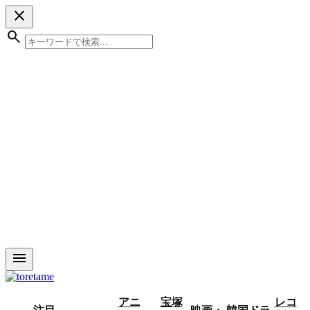
close
search
menu
アニ
宝塚
レコ
注目
映画・
韓国ドラ