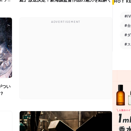
HOT K
#I
ADVERTISEMENT
#
#
#
？