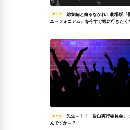
総集編と侮るなかれ！劇場版『響け！
アニメ
ユーフォニアム』を今すぐ観に行きたく
とめ
先生～！！「告白実行委員会」ってな
アニメ
んですか～？