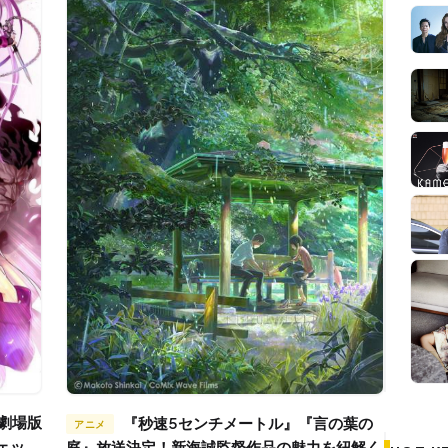
『秒速5センチメートル』『言の葉の
アニメ
チェック
庭』放送決定！新海誠監督作品の魅力を紐解く