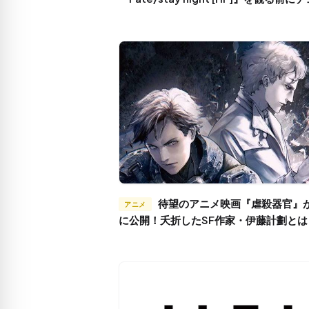
したい作品とその理由
待望のアニメ映画『虐殺器官』がつい
アニメ
に公開！夭折したSF作家・伊藤計劃とは