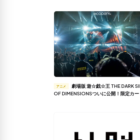
劇場版 遊☆戯☆王 THE DARK SIDE
アニメ
OF DIMENSIONSついに公開！限定カ
も！？