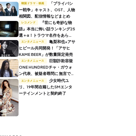
「プライバシ
韓国ドラマ・映画
ー戦争」キャスト、OST、人物
相関図、配信情報などまとめ
『世にも奇妙な物
レコメンド
語』本当に怖い話ランキング25
選＋α！トラウマ名作をあらす
じ付きで解説
亀梨和也×アサ
エンタメニュース
ヒビール共同開発！「アサヒ
KAME BEER」が数量限定発売
巨額詐欺容疑
エンタメニュース
ONE HUNDREDチャ・ガウォ
ン代表、被疑者尋問に 無言で退
廷
少女時代ユ
エンタメニュース
リ、19年間在籍したSMエンタ
ーテインメントと契約終了