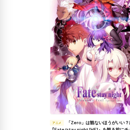
「Zero」は観ないほうがいい？劇場版
アニメ
『Fate/stay night [HF]』を観る前に