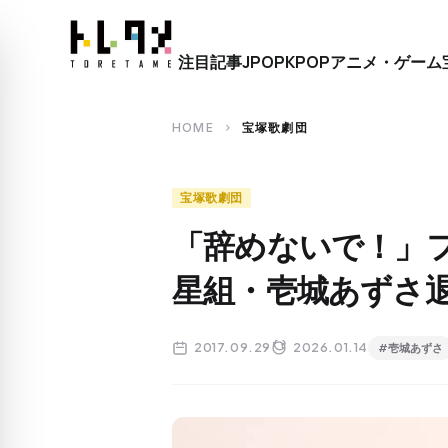
close
注目記事
JPOP
KPOP
アニメ・ゲーム
search
HOME
宝塚歌劇団
chevron_right
宝塚歌劇団
「辞めないで！」フ
星組・壱城あずさ
2017.09.29
2026.01.14
#壱城あずさ