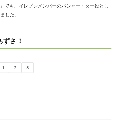
11」でも、イレブンメンバーのバシャー・ター役とし
れました。
あずさ！
1
2
3