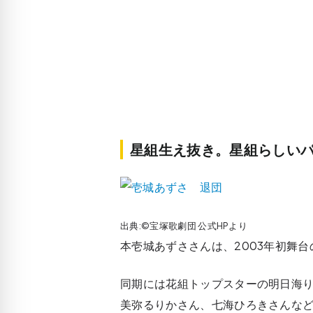
星組生え抜き。星組らしい
出典:©宝塚歌劇団 公式HPより
本壱城あずささんは、2003年初舞台
同期には花組トップスターの明日海
美弥るりかさん、七海ひろきさんな