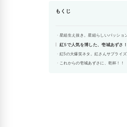
もくじ
星組生え抜き。星組らしいパッショ
紅5で人気を博した、壱城あずさ
紅5の大爆笑ネタ。紅さんサプライ
これからの壱城あずさに、乾杯！！