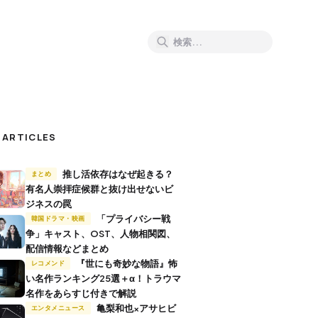
 ARTICLES
推し活依存はなぜ起きる？
まとめ
有名人崇拝症候群と抜け出せないビ
ジネスの罠
「プライバシー戦
韓国ドラマ・映画
争」キャスト、OST、人物相関図、
配信情報などまとめ
『世にも奇妙な物語』怖
レコメンド
い名作ランキング25選＋α！トラウマ
名作をあらすじ付きで解説
亀梨和也×アサヒビ
エンタメニュース