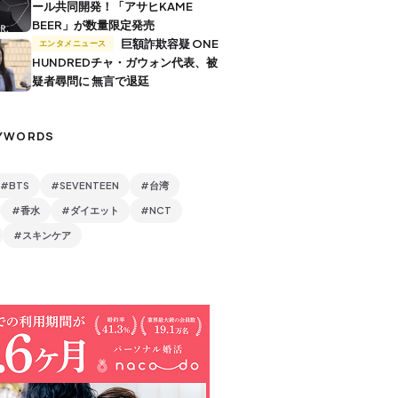
ール共同開発！「アサヒKAME
BEER」が数量限定発売
巨額詐欺容疑 ONE
エンタメニュース
HUNDREDチャ・ガウォン代表、被
疑者尋問に 無言で退廷
YWORDS
#BTS
#SEVENTEEN
#台湾
#香水
#ダイエット
#NCT
#スキンケア