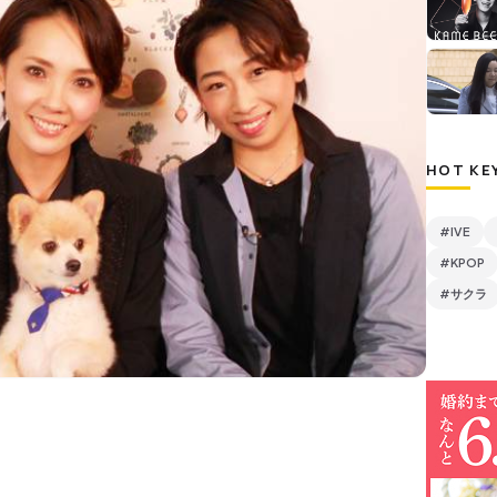
HOT KE
#IVE
#KPOP
#サクラ