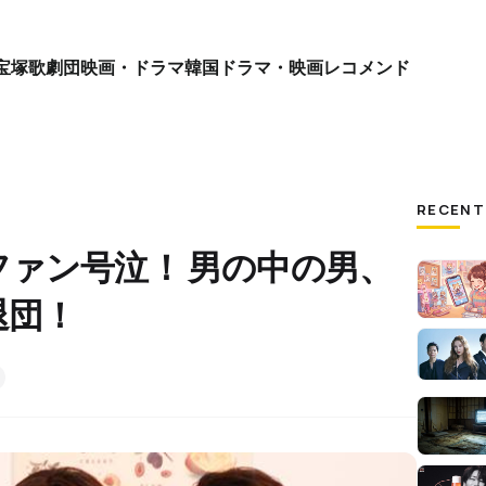
宝塚歌劇団
映画・ドラマ
韓国ドラマ・映画
レコメンド
RECENT
ァン号泣！ 男の中の男、
退団！