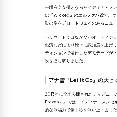
一躍有名女優となったイディナ・メン
は
『Wicked』のエルファバ役
で、つ
動の場をブロードウェイのあるニュ
ハリウッドではなかなかオーディシ
出演などにより徐々に認知度を上げ
ディションで製作したデモテープが
役を勝ち取りました。
アナ雪『Let It Go』の大ヒ
2013年に全米公開されたディズニ
Frozen）』では、イディナ・メン
的な歌唱力で劇中歌を歌い上げまし