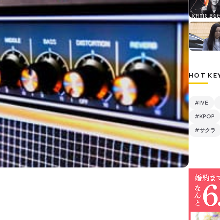
HOT KE
#IVE
#KPOP
#サクラ