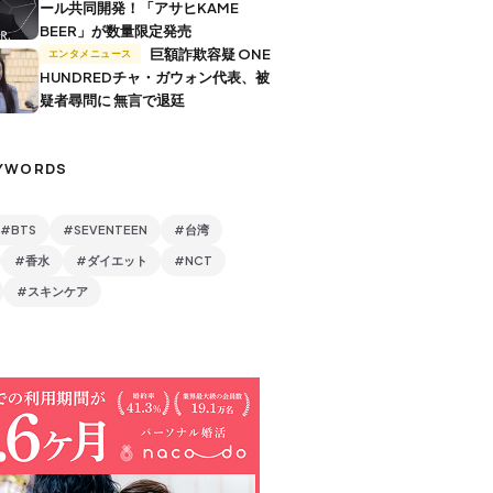
ール共同開発！「アサヒKAME
BEER」が数量限定発売
巨額詐欺容疑 ONE
エンタメニュース
HUNDREDチャ・ガウォン代表、被
疑者尋問に 無言で退廷
YWORDS
#BTS
#SEVENTEEN
#台湾
#香水
#ダイエット
#NCT
#スキンケア