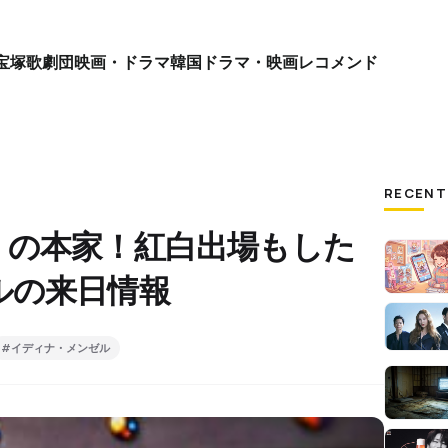
宝塚歌劇団
映画・ドラマ
韓国ドラマ・映画
レコメンド
RECENT
 Go」の本家！紅白出場もした
ルの来日情報
#イディナ・メンゼル