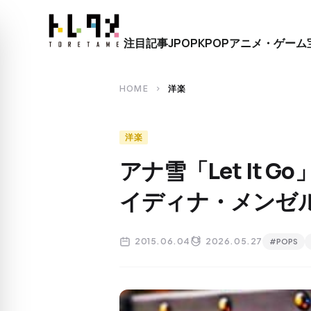
close
注目記事
JPOP
KPOP
アニメ・ゲーム
search
HOME
洋楽
chevron_right
洋楽
アナ雪「Let It
イディナ・メンゼ
2015.06.04
2026.05.27
#POPS