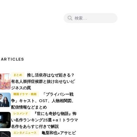
 ARTICLES
推し活依存はなぜ起きる？
まとめ
有名人崇拝症候群と抜け出せないビ
ジネスの罠
「プライバシー戦
韓国ドラマ・映画
争」キャスト、OST、人物相関図、
配信情報などまとめ
『世にも奇妙な物語』怖
レコメンド
い名作ランキング25選＋α！トラウマ
名作をあらすじ付きで解説
亀梨和也×アサヒビ
エンタメニュース