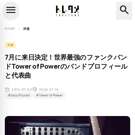
menu
search
close
search
HOME
洋楽
chevron_right
洋楽
7月に来日決定！世界最強のファンクバン
ドTower of Powerのバンドプロフィール
と代表曲
2016.07.02
2026.01.14
#Jazz/Fusion
#Tower of Power