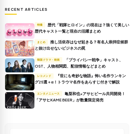
RECENT ARTICLES
歴代「戦隊ヒロイン」の現在は？強くて美しい
特撮
歴代キャスト一覧と現在の活躍まとめ
推し活依存はなぜ起きる？有名人崇拝症候群
まとめ
と抜け出せないビジネスの罠
「プライバシー戦争」キャスト、
韓国ドラマ・映画
OST、人物相関図、配信情報などまとめ
『世にも奇妙な物語』怖い名作ランキン
レコメンド
グ25選＋α！トラウマ名作をあらすじ付きで解説
亀梨和也×アサヒビール共同開発！
エンタメニュース
「アサヒKAME BEER」が数量限定発売