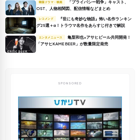
「プライバシー戦争」キャスト、
韓国ドラマ・映画
OST、人物相関図、配信情報などまとめ
『世にも奇妙な物語』怖い名作ランキン
レコメンド
グ25選＋α！トラウマ名作をあらすじ付きで解説
亀梨和也×アサヒビール共同開発！
エンタメニュース
「アサヒKAME BEER」が数量限定発売
SPONSORED