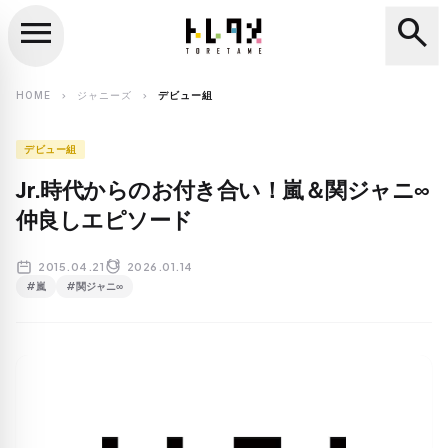
menu
search
close
search
HOME
ジャニーズ
デビュー組
chevron_right
chevron_right
デビュー組
Jr.時代からのお付き合い！嵐＆関ジャニ∞
仲良しエピソード
2015.04.21
2026.01.14
#嵐
#関ジャニ∞