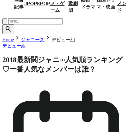
メ・ゲ
歌劇
メン
JPOP
KPOP
記事
ドラマ
マ・映画
ーム
団
ド
search
chevron_right
chevron_right
Home
ジャニーズ
デビュー組
デビュー組
2018最新関ジャニ∞人気順ランキング
♡一番人気なメンバーは誰？