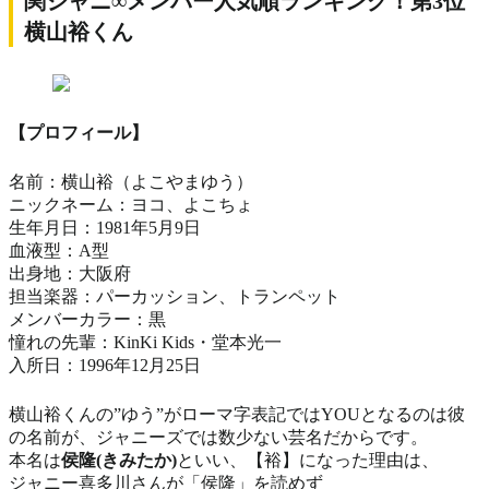
関ジャニ∞メンバー人気順ランキング！第3位
横山裕くん
【プロフィール】
名前：横山裕（よこやまゆう）
ニックネーム：ヨコ、よこちょ
生年月日：1981年5月9日
血液型：A型
出身地：大阪府
担当楽器：パーカッション、トランペット
メンバーカラー：黒
憧れの先輩：KinKi Kids・堂本光一
入所日：1996年12月25日
横山裕くんの”ゆう”がローマ字表記ではYOUとなるのは彼
の名前が、ジャニーズでは数少ない芸名だからです。
本名は
侯隆(きみたか)
といい、【裕】になった理由は、
ジャニー喜多川さんが「侯隆」を読めず