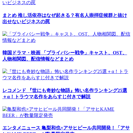
まとめ
推し活依存はなぜ起きる？有名人崇拝症候群と抜け
出せないビジネスの罠
韓国ドラマ・映画
「プライバシー戦争」キャスト、OST、
人物相関図、配信情報などまとめ
レコメンド
『世にも奇妙な物語』怖い名作ランキング25選
＋α！トラウマ名作をあらすじ付きで解説
エンタメニュース
亀梨和也×アサヒビール共同開発！「アサ