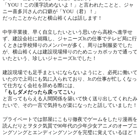
「YOU！この漢字読めないよ！」と言われたことと、ジャ
ニー喜多川さんの口癖が「YOU（君）！」
だったことからだと横山裕くんは話します！
中学卒業後、早く自立したいという思いから高校へ進学せ
ず、建設会社に就職し、ジャニーズJr.の仕事でテレビ局に行
くときは学校帰りのメンバーが多く、周りは制服姿でした
が、横山裕くんは建設現場帰りのためニッカポッカで通って
いたという、珍しいジャニーズJr.でした！
建設現場でも足手まといにならないようにと、必死に働いて
いたので上司にも気に入られており、Jr.の仕事が忙しくなっ
て仕方なく会社を辞める際には、
「もしダメだったら戻ってこい」
と言ってもらえる人間関係を築いて快く送り出してくれたみ
たいで、その一言で気持ちが楽になったと話していました！
プライベートでは部屋にこもり徹夜でゲームをしたり漫画を
読んだりとヲタク気質で90年代の少年少女アニメのオープニ
ングソングとエンディングソングを完璧に覚えているほど！