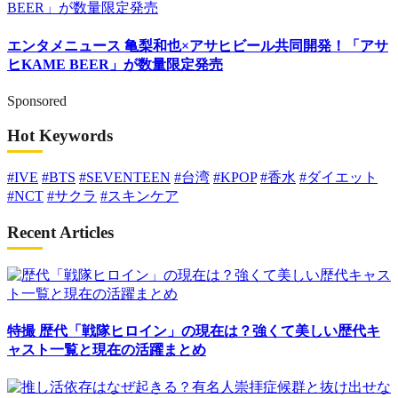
エンタメニュース
亀梨和也×アサヒビール共同開発！「アサ
ヒKAME BEER」が数量限定発売
Sponsored
Hot Keywords
#IVE
#BTS
#SEVENTEEN
#台湾
#KPOP
#香水
#ダイエット
#NCT
#サクラ
#スキンケア
Recent Articles
特撮
歴代「戦隊ヒロイン」の現在は？強くて美しい歴代キ
ャスト一覧と現在の活躍まとめ