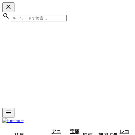
close
search
menu
アニ
宝塚
レコ
注目
映画・
韓国ドラ