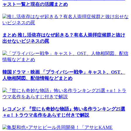
ャスト一覧と現在の活躍まとめ
まとめ
推し活依存はなぜ起きる？有名人崇拝症候群と抜け
出せないビジネスの罠
韓国ドラマ・映画
「プライバシー戦争」キャスト、OST、
人物相関図、配信情報などまとめ
レコメンド
『世にも奇妙な物語』怖い名作ランキング25選
＋α！トラウマ名作をあらすじ付きで解説