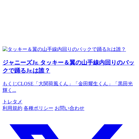
ジャニーズJr.
タッキー＆翼の山手線内回りのバッ
クで踊るJr.は誰？
もくじCLOSE「大関荷風くん」「金田耀生くん」「黒田光
輝く...
トレタメ
利用規約
各種ポリシー
お問い合わせ