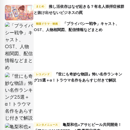
推し活依存はなぜ起きる？有名人崇拝症候群
まとめ
と抜け出せないビジネスの罠
「プライバシー戦争」キャスト、
韓国ドラマ・映画
OST、人物相関図、配信情報などまとめ
『世にも奇妙な物語』怖い名作ランキン
レコメンド
グ25選＋α！トラウマ名作をあらすじ付きで解説
亀梨和也×アサヒビール共同開発！
エンタメニュース