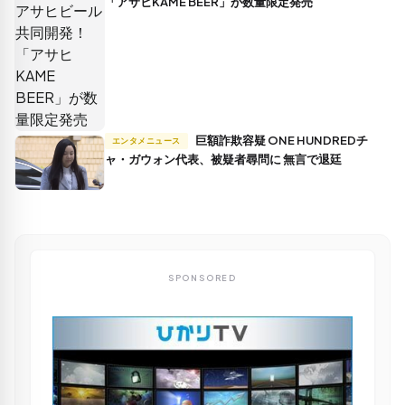
「アサヒKAME BEER」が数量限定発売
巨額詐欺容疑 ONE HUNDREDチ
エンタメニュース
ャ・ガウォン代表、被疑者尋問に 無言で退廷
SPONSORED