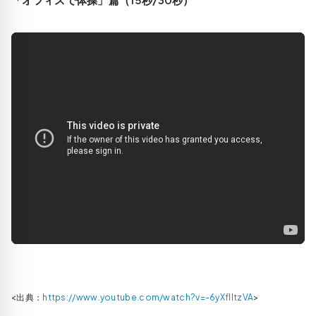
<出典：
https://www.youtube.com/watch?v=-6yXflltzVA
>