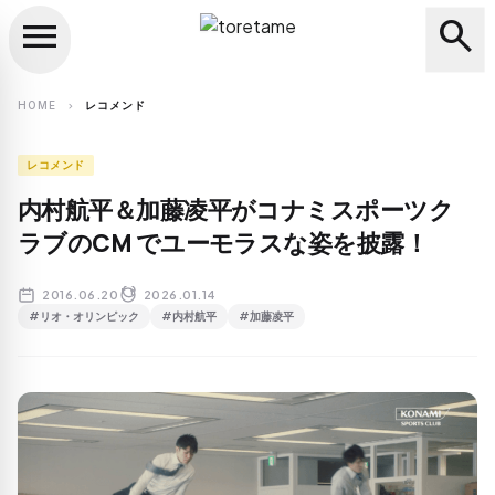
menu
search
close
search
HOME
レコメンド
chevron_right
レコメンド
内村航平＆加藤凌平がコナミスポーツク
ラブのCM でユーモラスな姿を披露！
2016.06.20
2026.01.14
#リオ・オリンピック
#内村航平
#加藤凌平