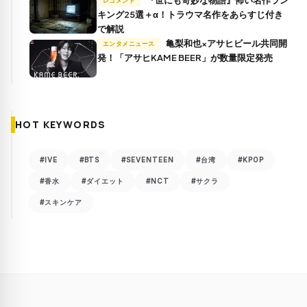
『世にも奇妙な物語』怖い名作ラン
レコメンド
キング25選＋α！トラウマ名作をあらすじ付き
で解説
亀梨和也×アサヒビール共同開
エンタメニュース
発！「アサヒKAME BEER」が数量限定発売
HOT KEYWORDS
#IVE
#BTS
#SEVENTEEN
#台湾
#KPOP
#香水
#ダイエット
#NCT
#サクラ
#スキンケア