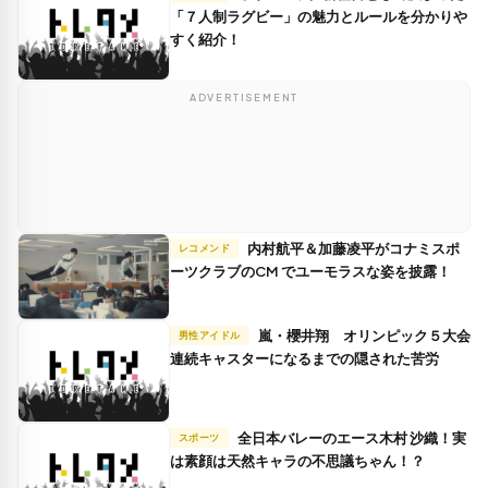
「７人制ラグビー」の魅力とルールを分かりや
すく紹介！
ADVERTISEMENT
内村航平＆加藤凌平がコナミスポ
レコメンド
ーツクラブのCM でユーモラスな姿を披露！
嵐・櫻井翔 オリンピック５大会
男性アイドル
連続キャスターになるまでの隠された苦労
全日本バレーのエース木村 沙織！実
スポーツ
は素顔は天然キャラの不思議ちゃん！？