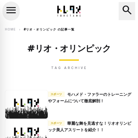
menu
search
close
search
HOME
#リオ・オリンピック の記事一覧
chevron_right
#リオ・オリンピック
TAG ARCHIVE
モハメド・ファラーのトレーニング
スポーツ
やフォームについて徹底解剖！
華麗な舞を見逃すな！リオオリンピ
スポーツ
ック美人アスリートを紹介！！