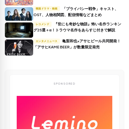
「プライバシー戦争」キャスト、
韓国ドラマ・映画
OST、人物相関図、配信情報などまとめ
『世にも奇妙な物語』怖い名作ランキン
レコメンド
グ25選＋α！トラウマ名作をあらすじ付きで解説
亀梨和也×アサヒビール共同開発！
エンタメニュース
「アサヒKAME BEER」が数量限定発売
SPONSORED