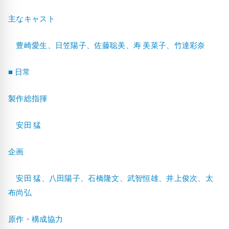
主なキャスト
豊崎愛生、日笠陽子、佐藤聡美、寿 美菜子、竹達彩奈
■ 日常
製作総指揮
安田 猛
企画
安田 猛、八田陽子、石橋隆文、武智恒雄、井上俊次、太
布尚弘
原作・構成協力