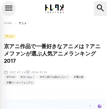
menu
search
close
search
HOME
アニメ
chevron_right
アニメ
京アニ作品で一番好きなアニメは？アニ
メファンが選ぶ人気アニメランキング
2017
2017.07.24
2026.01.14
#Free!
#けいおん！
#中二病でも恋がしたい！
#聲の形
#響け！ユーフォニアム