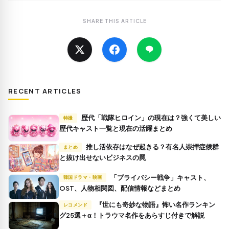
SHARE THIS ARTICLE
RECENT ARTICLES
歴代「戦隊ヒロイン」の現在は？強くて美しい
特撮
歴代キャスト一覧と現在の活躍まとめ
推し活依存はなぜ起きる？有名人崇拝症候群
まとめ
と抜け出せないビジネスの罠
「プライバシー戦争」キャスト、
韓国ドラマ・映画
OST、人物相関図、配信情報などまとめ
『世にも奇妙な物語』怖い名作ランキン
レコメンド
グ25選＋α！トラウマ名作をあらすじ付きで解説