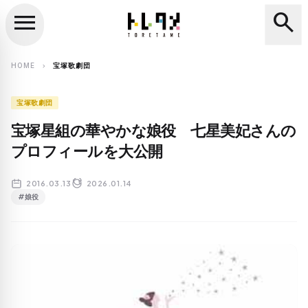
menu
search
close
search
HOME
宝塚歌劇団
chevron_right
宝塚歌劇団
宝塚星組の華やかな娘役 七星美妃さんの
プロフィールを大公開
2016.03.13
2026.01.14
#娘役