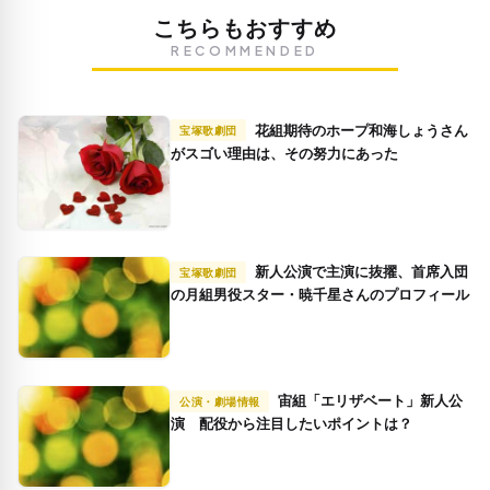
こちらもおすすめ
RECOMMENDED
花組期待のホープ和海しょうさん
宝塚歌劇団
がスゴい理由は、その努力にあった
新人公演で主演に抜擢、首席入団
宝塚歌劇団
の月組男役スター・暁千星さんのプロフィール
宙組「エリザベート」新人公
公演・劇場情報
演 配役から注目したいポイントは？