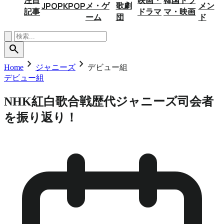
メ・ゲ
歌劇
メン
JPOP
KPOP
記事
ドラマ
マ・映画
ーム
団
ド
search
chevron_right
chevron_right
Home
ジャニーズ
デビュー組
デビュー組
NHK紅白歌合戦歴代ジャニーズ司会者
を振り返り！