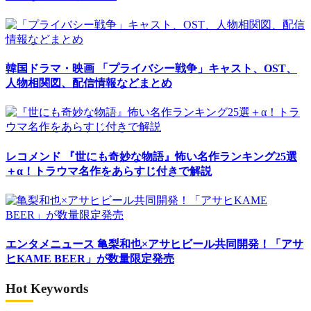
韓国ドラマ・映画
「プライバシー戦争」キャスト、OST、
人物相関図、配信情報などまとめ
レコメンド
『世にも奇妙な物語』怖い名作ランキング25選
＋α！トラウマ名作をあらすじ付きで解説
エンタメニュース
亀梨和也×アサヒビール共同開発！「アサ
ヒKAME BEER」が数量限定発売
Hot Keywords