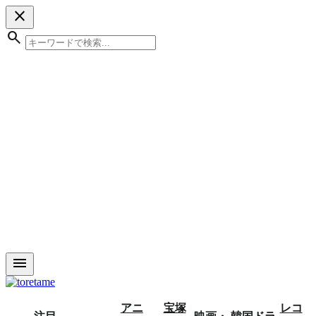
close
search
menu
アニ
宝塚
レコ
注目
映画・
韓国ドラ