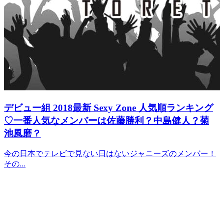
デビュー組
2018最新 Sexy Zone 人気順ランキング
♡一番人気なメンバーは佐藤勝利？中島健人？菊
池風磨？
今の日本でテレビで見ない日はないジャニーズのメンバー！
その...