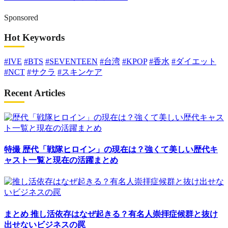
Sponsored
Hot Keywords
#IVE
#BTS
#SEVENTEEN
#台湾
#KPOP
#香水
#ダイエット
#NCT
#サクラ
#スキンケア
Recent Articles
特撮
歴代「戦隊ヒロイン」の現在は？強くて美しい歴代キ
ャスト一覧と現在の活躍まとめ
まとめ
推し活依存はなぜ起きる？有名人崇拝症候群と抜け
出せないビジネスの罠