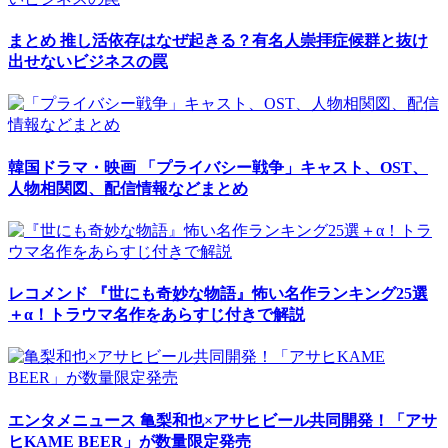
まとめ
推し活依存はなぜ起きる？有名人崇拝症候群と抜け
出せないビジネスの罠
韓国ドラマ・映画
「プライバシー戦争」キャスト、OST、
人物相関図、配信情報などまとめ
レコメンド
『世にも奇妙な物語』怖い名作ランキング25選
＋α！トラウマ名作をあらすじ付きで解説
エンタメニュース
亀梨和也×アサヒビール共同開発！「アサ
ヒKAME BEER」が数量限定発売