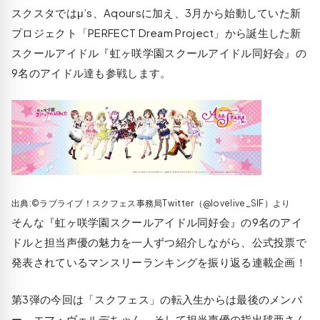
スクスタではμ’s、Aqoursに加え、3月から始動していた新
プロジェクト「PERFECT Dream Project」から誕生した新
スクールアイドル『虹ヶ咲学園スクールアイドル同好会』の
9名のアイドル達も参戦します。
出典:©ラブライブ！スクフェス事務局Twitter‏（@lovelive_SIF）より
そんな『虹ヶ咲学園スクールアイドル同好会』の9名のアイ
ドルと担当声優の魅力を一人ずつ紹介しながら、公式投票で
発表されているマンスリーランキングを振り返る連載企画！
第3弾の今回は「スクフェス」の転入生からは最後のメンバ
ー、エマ・ヴェルデちゃん。そして担当声優の指出毬亜さん