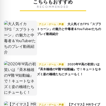
こちらもおすすめ
RECOMMENDED
大人気イカTPS「スプラ
アニメ・ゲーム・声優
トゥーン」の魅力と中毒者＆YouTuberたちの
プレイ動画紹介
2020年Ψ高の初笑いは
アニメ・ゲーム・声優
『斉木楠雄のΨ難 Ψ始動編』で！キュートなネ
ズミ姿の楠雄たちにチューもく！
【アイマス】MRライブ
アニメ・ゲーム・声優