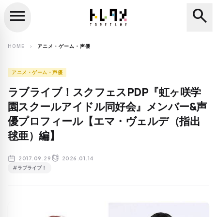
menu
search
close
search
HOME
アニメ・ゲーム・声優
chevron_right
アニメ・ゲーム・声優
ラブライブ！スクフェスPDP『虹ヶ咲学
園スクールアイドル同好会』メンバー&声
優プロフィール【エマ・ヴェルデ（指出
毬亜）編】
2017.09.29
2026.01.14
#ラブライブ！