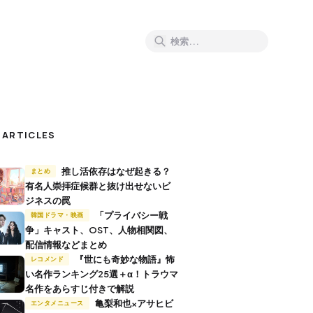
 ARTICLES
推し活依存はなぜ起きる？
まとめ
有名人崇拝症候群と抜け出せないビ
ジネスの罠
「プライバシー戦
韓国ドラマ・映画
争」キャスト、OST、人物相関図、
配信情報などまとめ
『世にも奇妙な物語』怖
レコメンド
い名作ランキング25選＋α！トラウマ
名作をあらすじ付きで解説
亀梨和也×アサヒビ
エンタメニュース