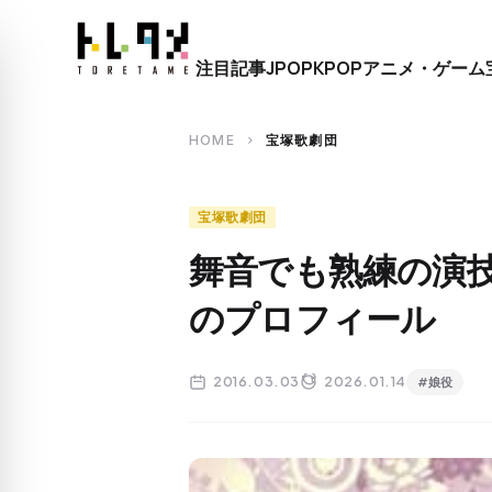
close
注目記事
JPOP
KPOP
アニメ・ゲーム
search
HOME
宝塚歌劇団
chevron_right
宝塚歌劇団
舞音でも熟練の演
のプロフィール
2016.03.03
2026.01.14
#娘役