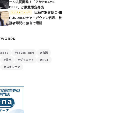
ール共同開発！「アサヒKAME
BEER」が数量限定発売
巨額詐欺容疑 ONE
エンタメニュース
HUNDREDチャ・ガウォン代表、被
疑者尋問に 無言で退廷
YWORDS
#BTS
#SEVENTEEN
#台湾
#香水
#ダイエット
#NCT
#スキンケア