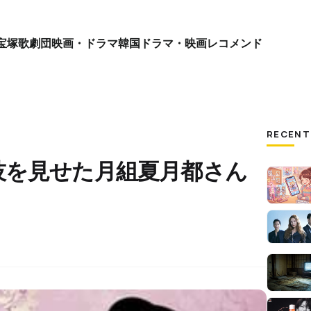
宝塚歌劇団
映画・ドラマ
韓国ドラマ・映画
レコメンド
RECENT
技を見せた月組夏月都さん