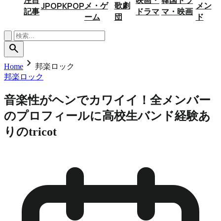
メ・ゲ
歌劇
メン
JPOP
KPOP
記事
ドラマ
マ・映画
ーム
団
ド
search
chevron_right
Home
邦楽ロック
邦楽ロック
音楽性がヘンでカワイイ！全メンバー
のプロフィールに高校生バンド経験あ
りのtricot