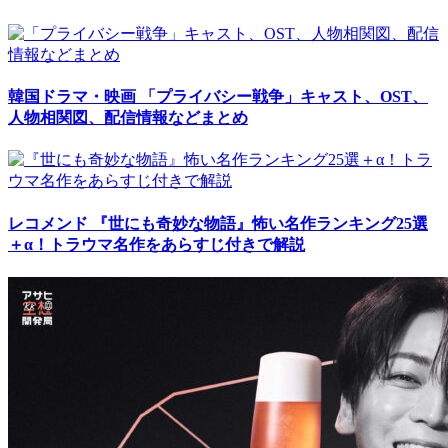
韓国ドラマ・映画
「プライバシー戦争」キャスト、OST、
人物相関図、配信情報などまとめ
レコメンド
『世にも奇妙な物語』怖い名作ランキング25選
＋α！トラウマ名作をあらすじ付きで解説