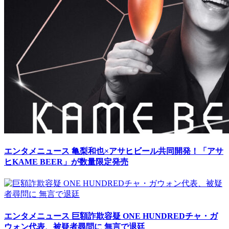
エンタメニュース
亀梨和也×アサヒビール共同開発！「アサ
ヒKAME BEER」が数量限定発売
エンタメニュース
巨額詐欺容疑 ONE HUNDREDチャ・ガ
ウォン代表、被疑者尋問に 無言で退廷