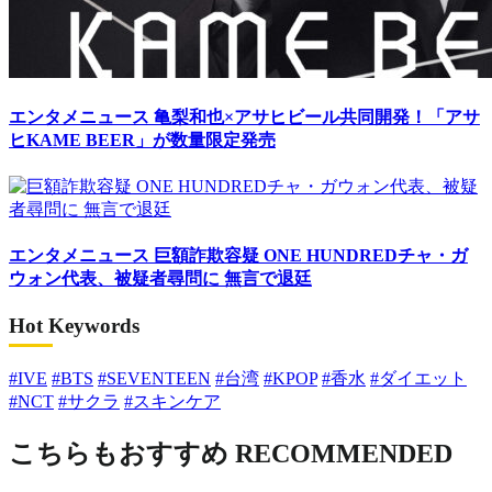
エンタメニュース
亀梨和也×アサヒビール共同開発！「アサ
ヒKAME BEER」が数量限定発売
エンタメニュース
巨額詐欺容疑 ONE HUNDREDチャ・ガ
ウォン代表、被疑者尋問に 無言で退廷
Hot Keywords
#IVE
#BTS
#SEVENTEEN
#台湾
#KPOP
#香水
#ダイエット
#NCT
#サクラ
#スキンケア
こちらもおすすめ
RECOMMENDED