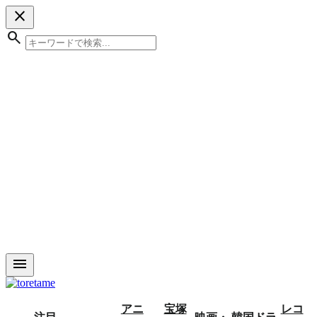
close
search
menu
アニ
宝塚
レコ
注目
映画・
韓国ドラ